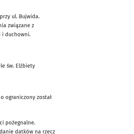
rzy ul. Bujwida.
nia związane z
 i duchowni.
le św. Elżbiety
o ograniczony został
ci pożegnalne.
ładanie datków na rzecz