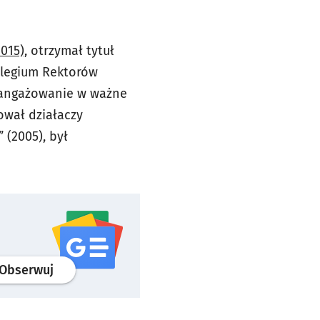
015)
, otrzymał tytuł
olegium Rektorów
 zaangażowanie w ważne
ował działaczy
 (2005), był
profil
google news
serwisu wroclaw.pl
Obserwuj