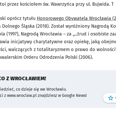
toi przez kościołem św. Wawrzyńca przy ul. Bujwida. T
ski oprócz tytułu
Honorowego Obywatela Wrocławia (2
Dolnego Śląska (2018). Został wyróżniony Nagrodą K
la (1997), Nagrodą Wrocławia – za „...trud i osobiste
wia inicjatywy charytatywne oraz opiekę, jaką obejm
ści, walczących z totalitaryzmem o prawo do wolności”
alerskim Orderu Odrodzenia Polski (2006).
CO Z WROCŁAWIEM!
wiedzieć, co dzieje się we Wrocławiu.
i z www.wroclaw.pl znajdziesz w Google News!