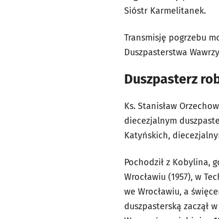
Sióstr Karmelitanek.
Transmisję pogrzebu mo
Duszpasterstwa Wawrzy
Duszpasterz ro
Ks. Stanisław Orzechow
diecezjalnym duszpaster
Katyńskich, diecezjaln
Pochodził z Kobylina, 
Wrocławiu (1957), w T
we Wrocławiu, a święcen
duszpasterską zaczął w