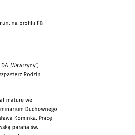
in. na profilu FB
m DA „Wawrzyny”,
uszpasterz Rodzin
dał maturę we
 Seminarium Duchownego
esława Kominka. Pracę
ską parafią św.