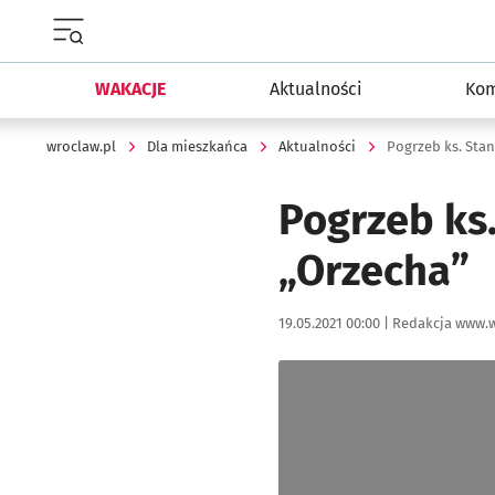
Menu główne portalu wroclaw.pl
WAKACJE
Aktualności
Kom
wroclaw.pl
Dla mieszkańca
Aktualności
Pogrzeb ks. Sta
Pogrzeb ks
„Orzecha”
Data publikacji:
Autor:
19.05.2021 00:00 |
Redakcja www.w
Kliknij, aby powiększyć