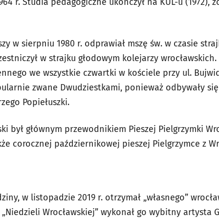
64 r. Studia pedagogiczne ukończył na KUL-u (1972), z
szy w sierpniu 1980 r. odprawiał mszę św. w czasie stra
estniczył w strajku głodowym kolejarzy wrocławskich. 
nnego we wszystkie czwartki w kościele przy ul. Bujw
pularnie zwane Dwudziestkami, ponieważ odbywały się o
rzego Popiełuszki.
wski był głównym przewodnikiem Pieszej Pielgrzymki Wr
kże corocznej październikowej pieszej Pielgrzymce z W
ziny, w listopadzie 2019 r. otrzymał „własnego” wrocła
 „Niedzieli Wrocławskiej” wykonał go wybitny artysta G