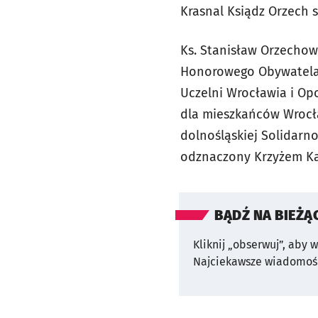
Krasnal Ksiądz Orzech s
Ks. Stanisław Orzechow
Honorowego Obywatela 
Uczelni Wrocławia i Opo
dla mieszkańców Wrocła
dolnośląskiej Solidarno
odznaczony Krzyżem Kaw
BĄDŹ NA BIEŻĄ
Kliknij „obserwuj”, aby 
Najciekawsze wiadomośc