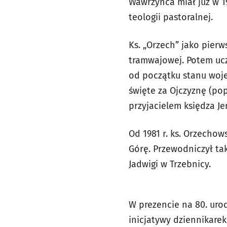
Wawrzyńca miał już w 19
teologii pastoralnej.
Ks. „Orzech” jako pierw
tramwajowej. Potem ucz
od początku stanu woje
święte za Ojczyznę (po
przyjacielem księdza Je
Od 1981 r. ks. Orzecho
Górę. Przewodniczył ta
Jadwigi w Trzebnicy.
W prezencie na 80. urod
inicjatywy dziennikarek