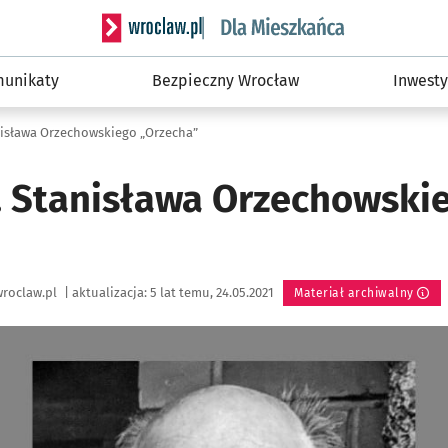
Serwis informacyjny wroclaw.pl podserwis: Dla
unikaty
Bezpieczny Wrocław
Inwesty
nisława Orzechowskiego „Orzecha”
. Stanisława Orzechowski
roclaw.pl
|
aktualizacja:
5 lat temu, 24.05.2021
Materiał archiwalny