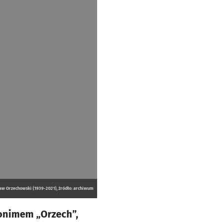
ław Orzechowski (1939-2021), źródło: archiwum
donimem „Orzech”,