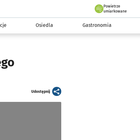
Powietrze
we Wrocławiu
 mieszkańca
umiarkowane
cje
Osiedla
Gastronomia
ego
artykuł
Udostępnij