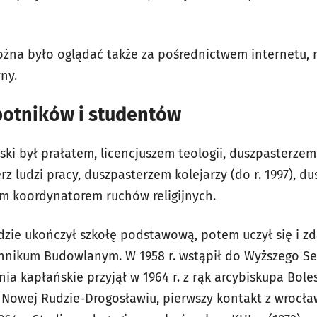
żna było oglądać także za pośrednictwem internetu, m.
ny.
botników i studentów
ski był prałatem, licencjuszem teologii, duszpasterze
z ludzi pracy, duszpasterzem kolejarzy (do r. 1997), d
ym koordynatorem ruchów religijnych.
gdzie ukończył szkołę podstawową, potem uczył się i z
echnikum Budowlanym. W 1958 r. wstąpił do Wyższego
ia kapłańskie przyjął w 1964 r. z rąk arcybiskupa Bol
 Nowej Rudzie-Drogosławiu, pierwszy kontakt z wrocław