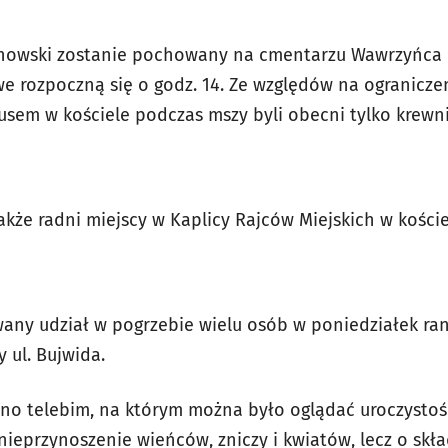
howski zostanie pochowany na cmentarzu Wawrzyńca p
e rozpoczną się o godz. 14. Ze względów na ogranicze
sem w kościele podczas mszy byli obecni tylko krewni
 także radni miejscy w
Kaplicy Rajców Miejskich w koście
any udział w pogrzebie wielu osób w poniedziałek ran
ul. Bujwida.
no telebim, na którym można było oglądać uroczystoś
 nieprzynoszenie wieńców, zniczy i kwiatów, lecz o sk