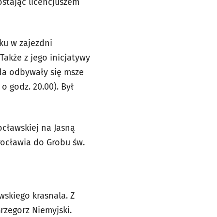
ostając licencjuszem
jku w zajezdni
Także z jego inicjatywy
ida odbywały się msze
 godz. 20.00). Był
ocławskiej na Jasną
rocławia do Grobu św.
wskiego krasnala. Z
rzegorz Niemyjski.