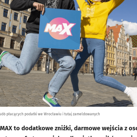
osób płacących podatki we Wrocławiu i tutaj zameldowanych
 MAX to dodatkowe zniżki, darmowe wejścia z o