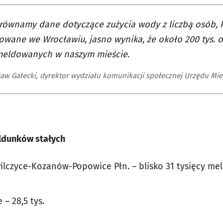
orównamy dane dotyczące zużycia wody z liczbą osób, k
wane we Wrocławiu, jasno wynika, że około 200 tys. o
ameldowanych w naszym mieście.
aw Gałecki, dyrektor wydziału komunikacji społecznej Urzędu Mie
eldunków stałych
Pilczyce-Kozanów-Popowice Płn. – blisko 31 tysięcy me
 – 28,5 tys.