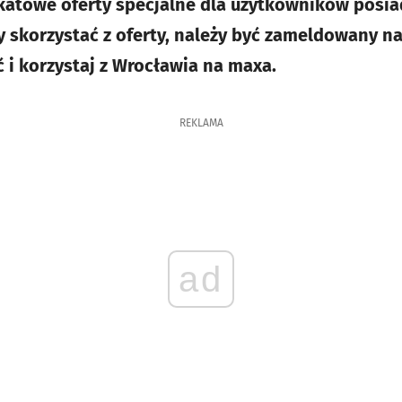
ikatowe oferty specjalne dla użytkowników posi
y skorzystać z oferty, należy być zameldowany n
 i korzystaj z Wrocławia na maxa.
REKLAMA
ad