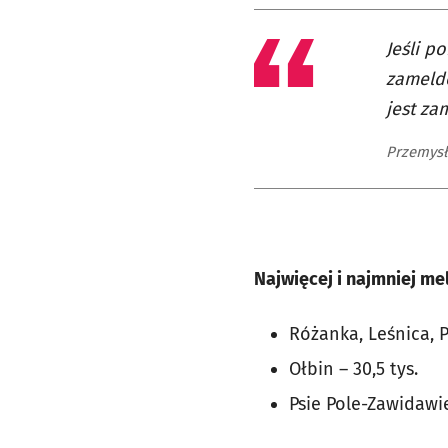
Jeśli p
zameldo
jest z
Przemysł
Najwięcej i najmniej m
Różanka, Leśnica, 
Ołbin – 30,5 tys.
Psie Pole-Zawidawie