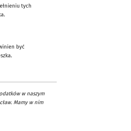
ełnieniu tych
a.
winien być
szka.
 podatków w naszym
rocław. Mamy w nim