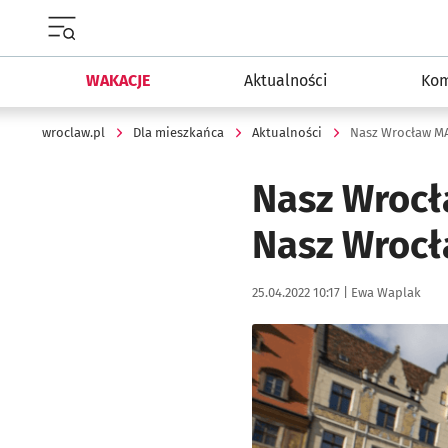
Menu główne portalu wroclaw.pl
WAKACJE
Aktualności
Kom
wroclaw.pl
Dla mieszkańca
Aktualności
Nasz Wrocł
Nasz Wrocła
Data publikacji:
Autor:
25.04.2022 10:17 |
Ewa Waplak
Kliknij, aby powiększyć