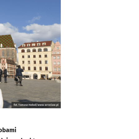
fot. Tomasz Hołod/www.wroclaw.pl
sobami