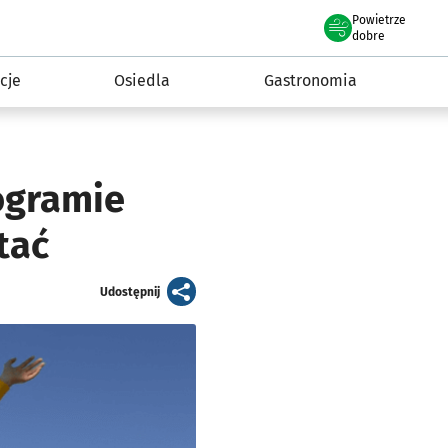
Powietrze
we Wrocławiu
 mieszkańca
dobre
cje
Osiedla
Gastronomia
ogramie
tać
artykuł
Udostępnij