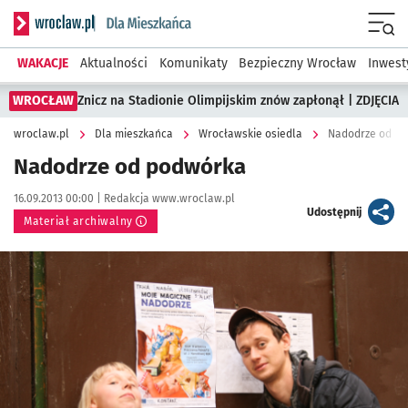
Serwis informacyjny wroclaw.pl podserwis: Dla mieszkańca
Menu
WAKACJE
Aktualności
Komunikaty
Bezpieczny Wrocław
Inwest
WROCŁAW
Znicz na Stadionie Olimpijskim znów zapłonął | ZDJĘCIA
wroclaw.pl
Dla mieszkańca
Wrocławskie osiedla
Nadodrze od p
Nadodrze od podwórka
Data publikacji:
Autor:
16.09.2013 00:00 |
Redakcja www.wroclaw.pl
artykuł
Udostępnij
Materiał archiwalny
Kliknij, aby powiększyć