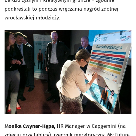
bardzo żyznym i kreatywnym gruncie – zgodnie
podkreślali to podczas wręczania nagród zdolnej
wrocławskiej młodzieży.
Monika Cwynar-Kępa
, HR Manager w Capgemini (na
zdjęciu przy tablicy), rzecznik merytoryczna My Future