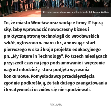
Uczestnicy projektu podczas wielkiego finału, fot. Tomasz Walków
To, że miasto Wrocław oraz wodące firmy IT łączą
siły, żeby wprowadzić nowoczesny biznes i
praktyczną stronę technologii do wrocławskich
szkół, ogłoszono w marcu br., anonsując start
pierwszego w skali kraju projektu edukacyjnego
pn. „My Future in Technology”. Po trzech miesiącach
przyszedł czas na jego podsumowanie i wręczenie
nagród młodzieży, która podjęła wyzwania
konkursowe. Pomysłodawcy przedsięwzięcia
zgodnie podkreślają, że tak dużego zaangażowania
i kreatywności uczniów się nie spodziewali.
REKLAMA