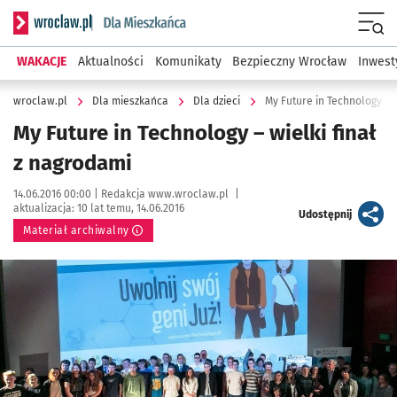
Serwis informacyjny wroclaw.pl podserwis: Dla mieszkańca
Menu
WAKACJE
Aktualności
Komunikaty
Bezpieczny Wrocław
Inwest
wroclaw.pl
Dla mieszkańca
Dla dzieci
My Future in Technology – w
My Future in Technology – wielki finał
z nagrodami
Data publikacji:
Autor:
14.06.2016 00:00 |
Redakcja www.wroclaw.pl
|
aktualizacja:
10 lat temu, 14.06.2016
artykuł
Udostępnij
Materiał archiwalny
Kliknij, aby powiększyć