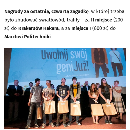
Nagrody za ostatnią, czwartą zagadkę
, w której trzeba
było zbudować światłowód, trafiły – za
II miejsce
(200
zł) do
Krakersów Hakera
, a za
miejsce I
(800 zł) do
Marchwi Politechniki
.