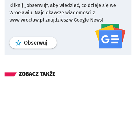
Kliknij „obserwuj”, aby wiedzieć, co dzieje się we
Wrocławiu.
Najciekawsze wiadomości z
www.wroclaw.pl znajdziesz w Google News!
profil
google news
serwisu wroclaw
Obserwuj
ZOBACZ TAKŻE