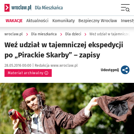
Serwis informacyjny wroclaw.pl podserwis: Dla mieszkańca
Menu
WAKACJE
Aktualności
Komunikaty
Bezpieczny Wrocław
Inwest
wroclaw.pl
Dla mieszkańca
Dla dzieci
Weź udział w tajemniczej ek
Weź udział w tajemniczej ekspedycji
po „Pirackie Skarby” – zapisy
Data publikacji:
Autor:
28.05.2016 00:00 |
Redakcja www.wroclaw.pl
artykuł
Udostępnij
Materiał archiwalny
Kliknij, aby powiększyć