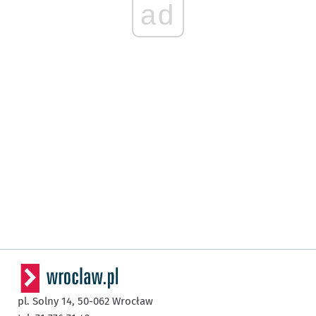
ad
pl. Solny 14,
50-062
Wrocław