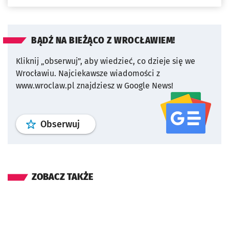
BĄDŹ NA BIEŻĄCO Z WROCŁAWIEM!
Kliknij „obserwuj”, aby wiedzieć, co dzieje się we
Wrocławiu.
Najciekawsze wiadomości z
www.wroclaw.pl znajdziesz w Google News!
profil
google news
serwisu wroclaw
Obserwuj
ZOBACZ TAKŻE