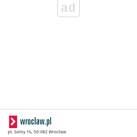
ad
pl. Solny 14,
50-062
Wrocław