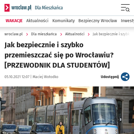
Serwis informacyjny wroclaw.pl podserwis: Dla mieszkańca
Menu
WAKACJE
Aktualności
Komunikaty
Bezpieczny Wrocław
Inwest
wroclaw.pl
Dla mieszkańca
Aktualności
Jak bezpiecznie i szybko
przemieszczać się po Wrocławiu?
[PRZEWODNIK DLA STUDENTÓW]
Data publikacji:
Autor:
artykuł
05.10.2021 12:07 |
Maciej Wołodko
Udostępnij
Kliknij, aby powiększyć