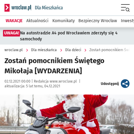
Serwis informacyjny wroclaw.pl podserwis: Dla mieszkańca
Menu
WAKACJE
Aktualności
Komunikaty
Bezpieczny Wrocław
Inwest
UWAGA!
Na autostradzie A4 pod Wrocławiem zderzyły się 4
samochody
wroclaw.pl
Dla mieszkańca
Dla dzieci
Zostań pomocnikiem Święt
Zostań pomocnikiem Świętego
Mikołaja [WYDARZENIA]
Data publikacji:
Autor:
02.12.2021 00:00 |
Redakcja www.wroclaw.pl
|
artykuł
Udostępnij
aktualizacja:
5 lat temu, 04.12.2021
Kliknij, aby powiększyć