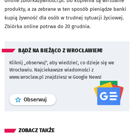
online zbiorkazywnosci.pl. Do kupienia są wirtualne
produkty, a za zebrane w ten sposób pieniądze banki
kupią żywność dla osób w trudnej sytuacji życiowej.
Zbiórka online potrwa do 20 grudnia.
BĄDŹ NA BIEŻĄCO Z WROCŁAWIEM!
Kliknij „obserwuj”, aby wiedzieć, co dzieje się we
Wrocławiu.
Najciekawsze wiadomości z
www.wroclaw.pl znajdziesz w Google News!
profil
google news
serwisu wroclaw
Obserwuj
ZOBACZ TAKŻE