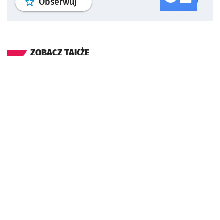
profil
google news
serwisu wroclaw
Obserwuj
ZOBACZ TAKŻE