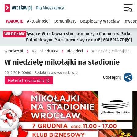
Serwis informacyjny wroclaw.pl podserwis: Dla mieszkańca
Menu
WAKACJE
Aktualności
Komunikaty
Bezpieczny Wrocław
Inwest
WROCŁAW
Tysiące Wrocławian słuchało muzyki Chopina w Parku
Południowym. Padł prawdziwy rekord! [GALERIA ZDJĘĆ]
wroclaw.pl
Dla mieszkańca
Dla dzieci
W niedzielę mikołajki na st
W niedzielę mikołajki na stadionie
Data publikacji:
Autor:
06.12.2014 00:00 |
Redakcja www.wroclaw.pl
artykuł
Udostępnij
Materiał archiwalny
Kliknij, aby powiększyć