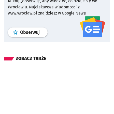
Kliknij „obserwuj”, aby wiedzieć, co dzieje się we
Wrocławiu.
Najciekawsze wiadomości z
www.wroclaw.pl znajdziesz w Google News!
profil
google news
serwisu wroclaw
Obserwuj
ZOBACZ TAKŻE