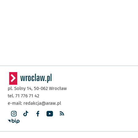
pl. Solny 14,
50-062
Wrocław
tel. 71 776 71 42
e-mail:
redakcja@araw.pl