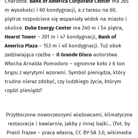
Charlotte.
Bank of America Corporate Center
ma 265
m wysokości i 60 kondygnacji, a z tarasu na 60.
piętrze rozpościera się wspaniały widok na miasto i
okolice.
Duke Energy Center
ma 240 m i 54 piętra,
Hearst Tower
– 201 m i 47 kondygnacji,
Bank of
America Plaza
– 153 m i 40 kondygnacji. Tuż obok
zadziwiająca rzeźba –
Il Grande Disco
autorstwa
Włocha Arnalda Pomodoro – ogromne koło z 6 ton
brązu z wyrytymi wzorami. Symbol pieniądza, który
trudno nieraz zdobyć, czy ludzkiego życia, którym
rządzi pieniądz?
Przytłoczone nowoczesnymi wieżowcami, klimatyczne
restauracje i kawiarnie, jakby z innej bajki... (fot. by
Prasit Frazee – praca własna, CC BY-SA 3.0, wikimedia