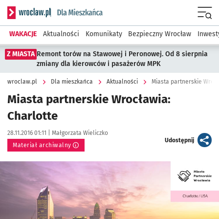
Serwis informacyjny wroclaw.pl podserwis: Dla mieszkańca
Menu
WAKACJE
Aktualności
Komunikaty
Bezpieczny Wrocław
Inwest
Z MIASTA
Remont torów na Stawowej i Peronowej. Od 8 sierpnia
zmiany dla kierowców i pasażerów MPK
wroclaw.pl
Dla mieszkańca
Aktualności
Miasta partnerskie Wrocł
Miasta partnerskie Wrocławia:
Charlotte
Data publikacji:
Autor:
28.11.2016 01:11 |
Małgorzata Wieliczko
artykuł
Udostępnij
Materiał archiwalny
Kliknij, aby powiększyć