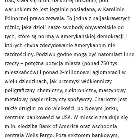
USA, stała się broń, na której noszenie, pod
warunkiem że jest legalnie posiadana, w Karolinie
Północnej prawo zezwala. To jedna z najjaskrawszych
różnic, jaka dzieli nasze swobody obywatelskie od
tych, które są normą w amerykańskiej demokracji i
których chyba zdecydowanie Amerykanom nie
zazdrościmy
.
Podziwu godne mogą być natomiast inne
rzeczy – potężna pozycja miasta (ponad 750 tys.
mieszkańców) i ponad 2-milionowej aglomeracji w
wielu dziedzinach, jak przemysł włókienniczy,
poligraficzny, chemiczny, elektroniczny, maszynowy,
metalowy, papierniczy czy spożywczy. Charlotte jest
także drugim co do wielkości, po Nowym Jorku,
centrum bankowości w USA. W mieście znajduje się
m.in. siedziba Bank of America oraz wschodnia
centrala Wells Fargo. Poza sektorem bankowym,