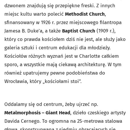
dzwonem znajdują się przepiękne freski. Z innych
miejsc kultu warto polecić
Methodist Church
,
sfinansowany w 1926 r. przez miejscowego filantropa
Jamesa B. Duke'a, a także
Baptist Church
(1909 r.),
który co prawda kościołem dziś nie jest, ale służy jako
galeria sztuki i centrum edukacji dla młodzieży.
Kościołów różnych wyznań jest w Charlotte całkiem
sporo, a wszystkie mają ciekawą architekturę. W tym
również upatrujemy pewne podobieństwa do
Wrocławia, który „kościołami stoi”.
Oddalamy się od centrum, żeby ujrzeć np.
Metalmorphosis – Giant Head
, dzieło czeskiego artysty
Davida Cernego. To ogromna na 25-metrowa stalowa
głowa, skonstruowana z siedmiu obracających się