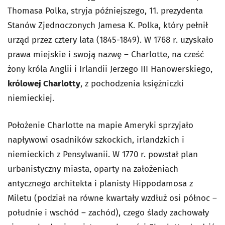
Thomasa Polka, stryja późniejszego, 11. prezydenta
Stanów Zjednoczonych Jamesa K. Polka, który pełnił
urząd przez cztery lata (1845-1849). W 1768 r. uzyskało
prawa miejskie i swoją nazwę – Charlotte, na cześć
żony króla Anglii i Irlandii Jerzego III Hanowerskiego,
królowej Charlotty
, z pochodzenia księżniczki
niemieckiej.
Położenie Charlotte na mapie Ameryki sprzyjało
napływowi osadników szkockich, irlandzkich i
niemieckich z Pensylwanii. W 1770 r. powstał plan
urbanistyczny miasta, oparty na założeniach
antycznego architekta i planisty Hippodamosa z
Miletu (podział na równe kwartały wzdłuż osi północ –
południe i wschód – zachód), czego ślady zachowały