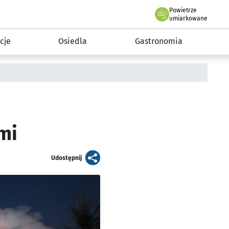
Powietrze
we Wrocławiu
 mieszkańca
umiarkowane
cje
Osiedla
Gastronomia
mi
artykuł
Udostępnij