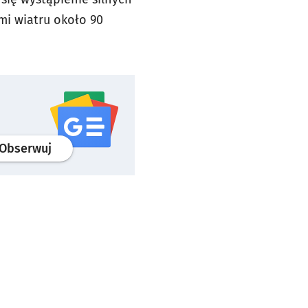
mi wiatru około 90
profil
google news
serwisu wroclaw.pl
Obserwuj