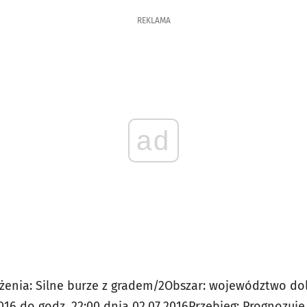
REKLAMA
ad
żenia: Silne burze z gradem/2
Obszar: województwo dol
2016 do godz. 22:00 dnia 02.07.2016
Przebieg: Prognozuje