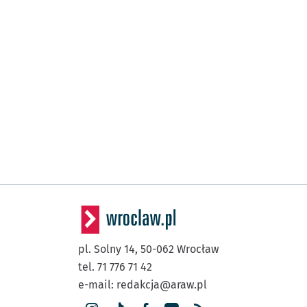
pl. Solny 14,
50-062
Wrocław
tel. 71 776 71 42
e-mail:
redakcja@araw.pl