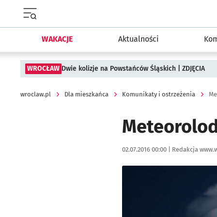
Menu główne portalu wroclaw.pl
WAKACJE
Aktualności
Kom
WROCŁAW
Dwie kolizje na Powstańców Śląskich | ZDJĘCIA
wroclaw.pl
Dla mieszkańca
Komunikaty i ostrzeżenia
Me
Meteorolod
Data publikacji:
Autor:
02.07.2016 00:00 |
Redakcja www.w
Kliknij, aby powiększyć