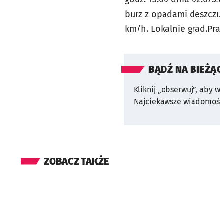
burz z opadami deszczu
km/h. Lokalnie grad.
Pr
BĄDŹ NA BIEŻĄ
Kliknij „obserwuj”, aby 
Najciekawsze wiadomośc
ZOBACZ TAKŻE