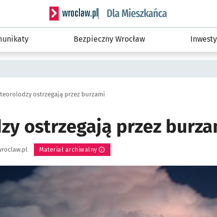
Serwis informacyjny wroclaw.pl podserwis: Dla
unikaty
Bezpieczny Wrocław
Inwesty
teorolodzy ostrzegają przez burzami
zy ostrzegają przez burza
roclaw.pl
Materiał archiwalny