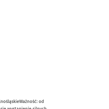
nośląskie
Ważność: od
 się wystąpienie silnych