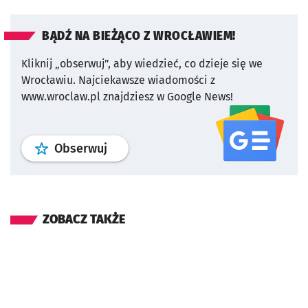
BĄDŹ NA BIEŻĄCO Z WROCŁAWIEM!
Kliknij „obserwuj”, aby wiedzieć, co dzieje się we
Wrocławiu.
Najciekawsze wiadomości z
www.wroclaw.pl znajdziesz w Google News!
profil
google news
serwisu wroclaw
Obserwuj
ZOBACZ TAKŻE