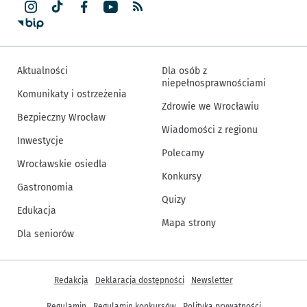
Aktualności
Dla osób z
niepełnosprawnościami
Komunikaty i ostrzeżenia
Zdrowie we Wrocławiu
Bezpieczny Wrocław
Wiadomości z regionu
Inwestycje
Polecamy
Wrocławskie osiedla
Konkursy
Gastronomia
Quizy
Edukacja
Mapa strony
Dla seniorów
Inne informacje
Redakcja
Deklaracja dostępności
Newsletter
Regulamin
Regulamin konkursów
Polityka prywatności