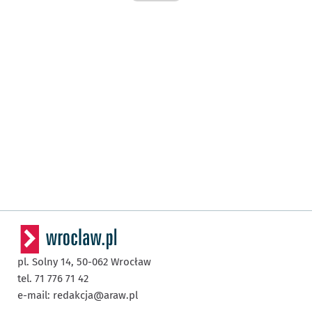
pl. Solny 14,
50-062
Wrocław
tel. 71 776 71 42
e-mail:
redakcja@araw.pl