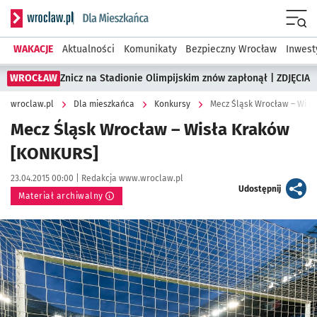
Serwis informacyjny wroclaw.pl podserwis: Dla mieszkańca
Menu
WAKACJE
Aktualności
Komunikaty
Bezpieczny Wrocław
Inwest
WROCŁAW
Znicz na Stadionie Olimpijskim znów zapłonął | ZDJĘCIA
wroclaw.pl
Dla mieszkańca
Konkursy
Mecz Śląsk Wrocław – Wis
Mecz Śląsk Wrocław – Wisła Kraków
[KONKURS]
Data publikacji:
Autor:
23.04.2015 00:00 |
Redakcja www.wroclaw.pl
artykuł
Udostępnij
Materiał archiwalny
Kliknij, aby powiększyć