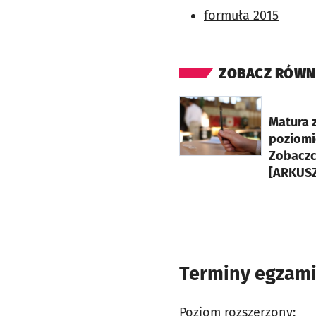
formuła 2015
ZOBACZ RÓWN
otworzy się w nowej ka
Matura z
poziomi
Zobaczc
[ARKUSZ
Terminy egzam
Poziom rozszerzony: