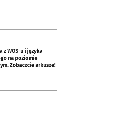
e
a z WOS-u i języka
ego na poziomie
ym. Zobaczcie arkusze!