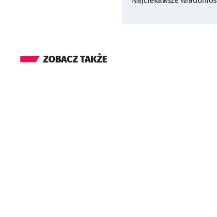
Najciekawsze wiadomośc
ZOBACZ TAKŻE