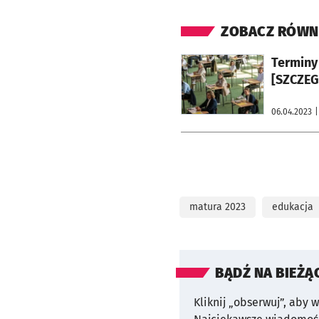
ZOBACZ RÓWN
otworzy się w nowej karcie
Terminy 
[SZCZEG
06.04.2023
|
matura 2023
edukacja
BĄDŹ NA BIEŻĄ
Kliknij „obserwuj”, aby 