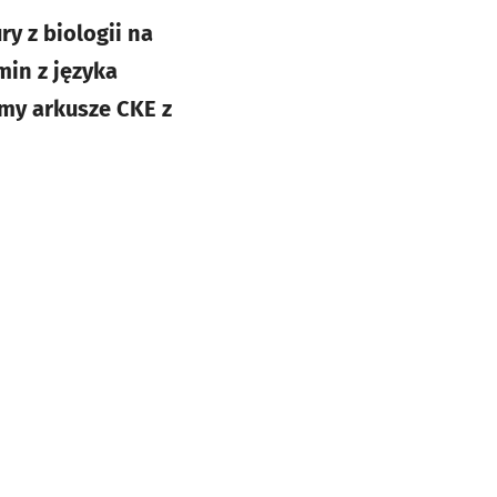
y z biologii na
min z języka
śmy arkusze CKE z