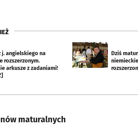
IEŻ
rcie
otworzy się w nowej karci
 j. angielskiego na
Dziś matur
e rozszerzonym.
niemiecki
ie arkusze z zadaniami!
rozszerzon
]
inów maturalnych