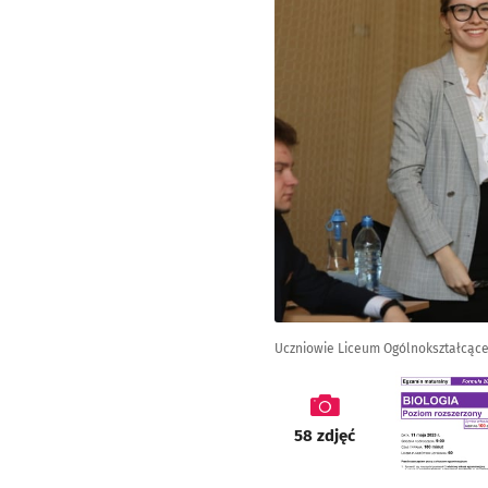
Uczniowie Liceum Ogólnokształcące 
galeria
58
zdjęć