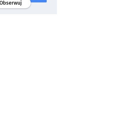
profil
google news
serwisu wroclaw.pl
Obserwuj