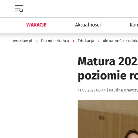
Menu główne portalu wroclaw.pl
WAKACJE
Aktualności
Kom
wroclaw.pl
Dla mieszkańca
Edukacja
Aktualności z eduk
Matura 2023
poziomie r
Data publikacji:
Autor:
11.05.2023 08:44 |
Paulina Krawcz
Kliknij, aby zobaczyć galer
Kliknij, aby powiększyć