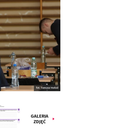
fot. Tomasz Hołod
GALERIA
ZDJĘĆ