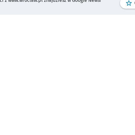
i z www.wroclaw.pl znajdziesz w Google News!