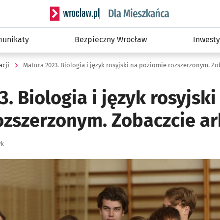
Serwis informacyjny wroclaw.pl podserwis: Dla
unikaty
Bezpieczny Wrocław
Inwesty
acji
. Biologia i język rosyjski
ozszerzonym. Zobaczcie ar
yk
ię