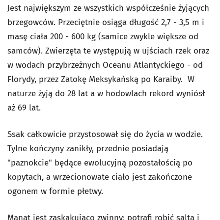
Jest największym ze wszystkich współcześnie żyjących
brzegowców. Przeciętnie osiąga długość 2,7 - 3,5 m i
masę ciała 200 - 600 kg (samice zwykle większe od
samców). Zwierzęta te występują w ujściach rzek oraz
w wodach przybrzeżnych Oceanu Atlantyckiego - od
Florydy, przez Zatokę Meksykańską po Karaiby. W
naturze żyją do 28 lat a w hodowlach rekord wyniósł
aż 69 lat.
Ssak całkowicie przystosował się do życia w wodzie.
Tylne kończyny zanikły, przednie posiadają
"paznokcie" będące ewolucyjną pozostałością po
kopytach, a wrzecionowate ciało jest zakończone
ogonem w formie płetwy.
Manat jest zaskakująco zwinny: potrafi robić salta i