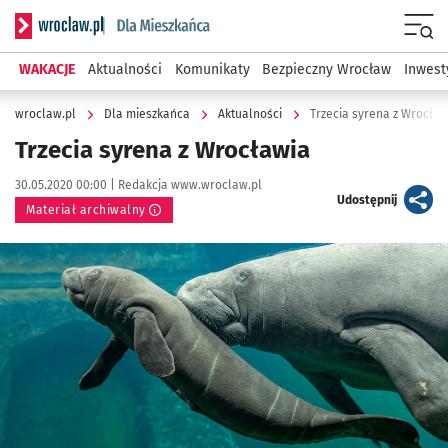
Serwis informacyjny wroclaw.pl podserwis: Dla mieszkańca
Menu
WAKACJE
Aktualności
Komunikaty
Bezpieczny Wrocław
Inwest
wroclaw.pl
Dla mieszkańca
Aktualności
Trzecia syrena z Wrocław
Trzecia syrena z Wrocławia
Data publikacji:
Autor:
30.05.2020 00:00 |
Redakcja www.wroclaw.pl
artykuł
Udostępnij
Materiał archiwalny
Kliknij, aby powiększyć