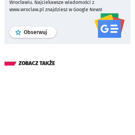
Wrocławiu.
Najciekawsze wiadomości z
www.wroclaw.pl znajdziesz w Google News!
profil
google news
serwisu wroclaw
Obserwuj
ZOBACZ TAKŻE