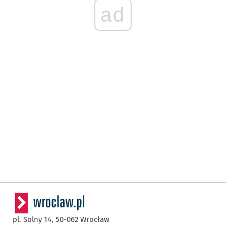
ad
pl. Solny 14,
50-062
Wrocław