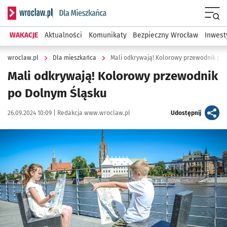
Serwis informacyjny wroclaw.pl podserwis: Dla mieszkańca
Menu
WAKACJE
Aktualności
Komunikaty
Bezpieczny Wrocław
Inwest
wroclaw.pl
Dla mieszkańca
Mali odkrywają! Kolorowy przewodnik po
Mali odkrywają! Kolorowy przewodnik
po Dolnym Śląsku
Data publikacji:
Autor:
artykuł
26.09.2024 10:09 |
Redakcja www.wroclaw.pl
Udostępnij
Kliknij, aby powiększyć