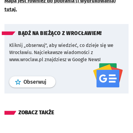
Mapa jest również do pobrania (i wydrukowania)
tutaj.
BĄDŹ NA BIEŻĄCO Z WROCŁAWIEM!
Kliknij „obserwuj”, aby wiedzieć, co dzieje się we
Wrocławiu.
Najciekawsze wiadomości z
www.wroclaw.pl znajdziesz w Google News!
profil
google news
serwisu wroclaw
Obserwuj
ZOBACZ TAKŻE