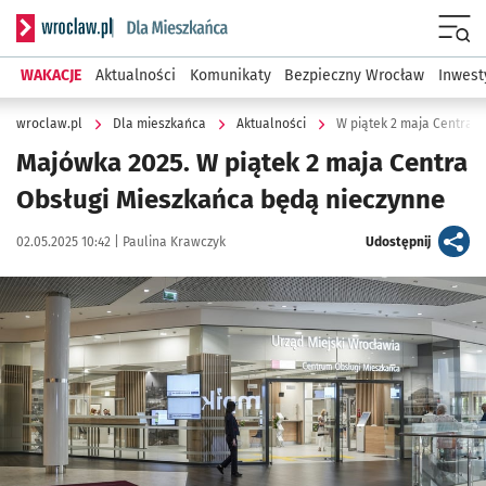
Serwis informacyjny wroclaw.pl podserwis: Dla mieszkańca
Menu
WAKACJE
Aktualności
Komunikaty
Bezpieczny Wrocław
Inwest
wroclaw.pl
Dla mieszkańca
Aktualności
W piątek 2 maja Centra 
Majówka 2025. W piątek 2 maja Centra
Obsługi Mieszkańca będą nieczynne
Data publikacji:
Autor:
artykuł
02.05.2025 10:42 |
Paulina Krawczyk
Udostępnij
Kliknij, aby powiększyć