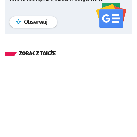
profil
google news
serwisu wroclaw
Obserwuj
ZOBACZ TAKŻE