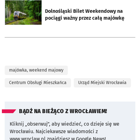
otworzy się w nowej karcie
Dolnośląski Bilet Weekendowy na
pociągi ważny przez całą majówkę
majówka, weekend majowy
Centrum Obsługi Mieszkańca
Urząd Miejski Wrocławia
BĄDŹ NA BIEŻĄCO Z WROCŁAWIEM!
Kliknij „obserwuj”, aby wiedzieć, co dzieje się we
Wrocławiu.
Najciekawsze wiadomości z
www.wroclaw.pl znajdziesz w Google News!