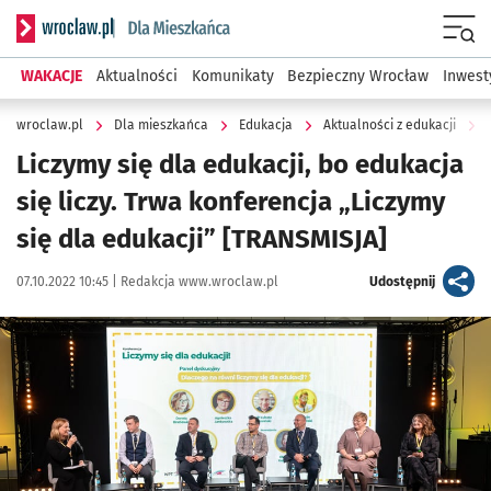
Serwis informacyjny wroclaw.pl podserwis: Dla mieszkańca
Menu
WAKACJE
Aktualności
Komunikaty
Bezpieczny Wrocław
Inwest
wroclaw.pl
Dla mieszkańca
Edukacja
Aktualności z edukacji
Liczymy się dla edukacji, bo edukacja
się liczy. Trwa konferencja „Liczymy
się dla edukacji” [TRANSMISJA]
Data publikacji:
Autor:
artykuł
07.10.2022 10:45 |
Redakcja www.wroclaw.pl
Udostępnij
Kliknij, aby zobaczyć galerię
Kliknij, aby powiększyć