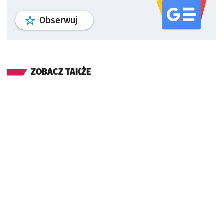
profil
google news
serwisu wroclaw
Obserwuj
ZOBACZ TAKŻE