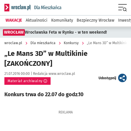
Serwis informacyjny wroclaw.pl podserwis: Dla mieszkańca
Menu
WAKACJE
Aktualności
Komunikaty
Bezpieczny Wrocław
Inwest
WROCŁAW
Wrocławska Feta w Rynku - w ten weekend!
wroclaw.pl
Dla mieszkańca
Konkursy
„Le Mans 3D” w Multikinie
„Le Mans 3D” w Multikinie
[ZAKOŃCZONY]
Data publikacji:
Autor:
21.07.2016 00:00 |
Redakcja www.wroclaw.pl
artykuł
Udostępnij
Materiał archiwalny
Konkurs trwa do 22.07 do godz.10
REKLAMA