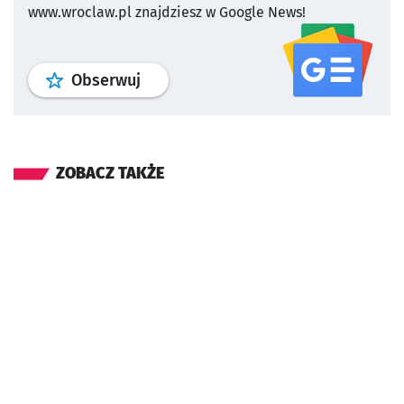
www.wroclaw.pl znajdziesz w Google News!
profil
google news
serwisu wroclaw
Obserwuj
ZOBACZ TAKŻE