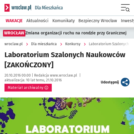
Serwis informacyjny wroclaw.pl podserwis: Dla mieszkańca
Menu
WAKACJE
Aktualności
Komunikaty
Bezpieczny Wrocław
Inwest
WROCŁAW
Zmiana organizacji ruchu na rondzie przy Granicznej
wroclaw.pl
Dla mieszkańca
Konkursy
Laboratorium Szalonych 
Laboratorium Szalonych Naukowców
[ZAKOŃCZONY]
Data publikacji:
Autor:
20.10.2016 00:00 |
Redakcja www.wroclaw.pl
|
aktualizacja:
10 lat temu, 21.10.2016
artykuł
Udostępnij
Materiał archiwalny
Kliknij, aby powiększyć