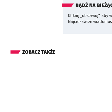
BĄDŹ NA BIEŻĄ
Kliknij „obserwuj”, aby 
Najciekawsze wiadomośc
ZOBACZ TAKŻE