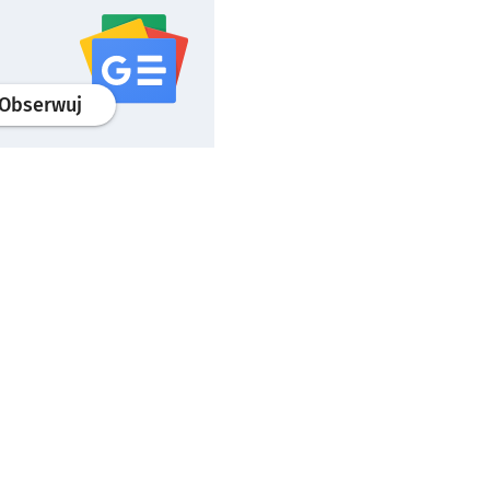
profil
google news
serwisu wroclaw.pl
Obserwuj