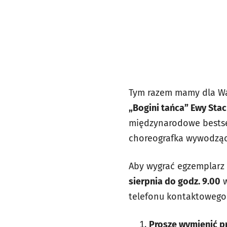
Tym razem mamy dla Wa
„Bogini tańca” Ewy Sta
międzynarodowe bestsel
choreografka wywodząca 
Aby wygrać egzemplarz 
sierpnia do godz. 9.00
w
telefonu kontaktowego
Proszę wymienić pr