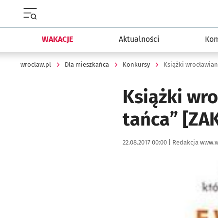
Menu główne portalu wroclaw.pl
WAKACJE
Aktualności
Kom
wroclaw.pl
Dla mieszkańca
Konkursy
Książki wrocławia
Książki wr
tańca” [Z
Data publikacji:
Autor:
22.08.2017 00:00 |
Redakcja www.w
Kliknij, aby powiększyć