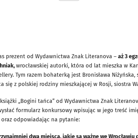
s prezent od Wydawnictwa Znak Literanova –
aż 3 eg
chniak,
wrocławskiej autorki, która od lat mieszka w Kan
lery. Tym razem bohaterką jest Bronisława Niżyńska, 
się z polskiej rodziny mieszkającej w Rosji, siostra 
książki „Bogini tańca” od Wydawnictwa Znak Literano
ysłać formularz konkursowy wpisując w jego treść imi
 oraz odpowiadając na pytanie:
zynajmniej dwa miejsca, jakie są ważne we Wrocławiu d