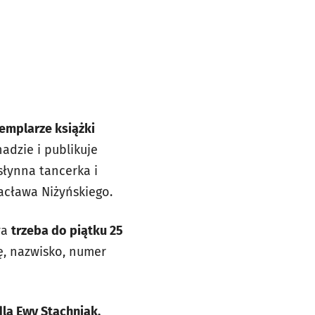
zemplarze książki
adzie i publikuje
słynna tancerka i
Wacława Niżyńskiego.
va
trzeba do piątku 25
ę, nazwisko, numer
la Ewy Stachniak.