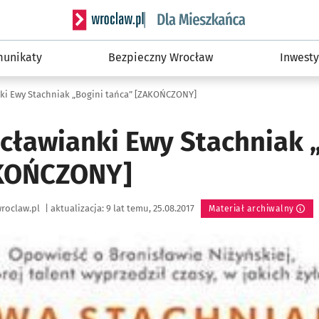
Serwis informacyjny wroclaw.pl podserwis: Dla
unikaty
Bezpieczny Wrocław
Inwesty
nki Ewy Stachniak „Bogini tańca” [ZAKOŃCZONY]
ocławianki Ewy Stachniak 
AKOŃCZONY]
roclaw.pl
|
aktualizacja:
9 lat temu, 25.08.2017
Materiał archiwalny