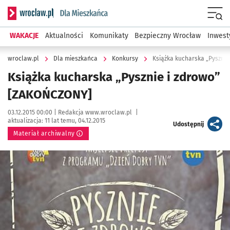
Serwis informacyjny wroclaw.pl podserwis: Dla mieszkańca
Menu
WAKACJE
Aktualności
Komunikaty
Bezpieczny Wrocław
Inwest
wroclaw.pl
Dla mieszkańca
Konkursy
Książka kucharska „Pyszni
Książka kucharska „Pysznie i zdrowo”
[ZAKOŃCZONY]
Data publikacji:
Autor:
03.12.2015 00:00 |
Redakcja www.wroclaw.pl
|
aktualizacja:
11 lat temu, 04.12.2015
artykuł
Udostępnij
Materiał archiwalny
Kliknij, aby powiększyć