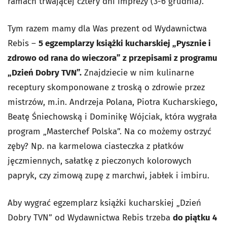
ramach trwającej cztery dni imprezy (3-6 grudnia).
Tym razem mamy dla Was prezent od Wydawnictwa
Rebis –
5 egzemplarzy książki kucharskiej „Pysznie i
zdrowo od rana do wieczora” z przepisami z programu
„Dzień Dobry TVN”.
Znajdziecie w nim kulinarne
receptury skomponowane z troską o zdrowie przez
mistrzów, m.in. Andrzeja Polana, Piotra Kucharskiego,
Beatę Śniechowską i Dominikę Wójciak, która wygrała
program „Masterchef Polska”. Na co możemy ostrzyć
zęby? Np. na karmelowa ciasteczka z płatków
jęczmiennych, sałatkę z pieczonych kolorowych
papryk, czy zimową zupę z marchwi, jabłek i imbiru.
Aby wygrać egzemplarz książki kucharskiej „Dzień
Dobry TVN” od Wydawnictwa Rebis trzeba
do piątku 4