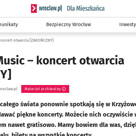
Serwis informacyjny wroclaw.pl podserwis: Dla
unikaty
Bezpieczny Wrocław
Inwesty
koncert otwarcia [ZAKOŃCZNY]
usic – koncert otwarcia
Y]
roclaw.pl
Materiał archiwalny
 całego świata ponownie spotkają się w Krzyżowe
 dawać piękne koncerty. Możecie nich oczywiście 
m nawet gratisowo. Mamy bowiem dla was, dzię
alu, bilety na wszystkie koncerty.