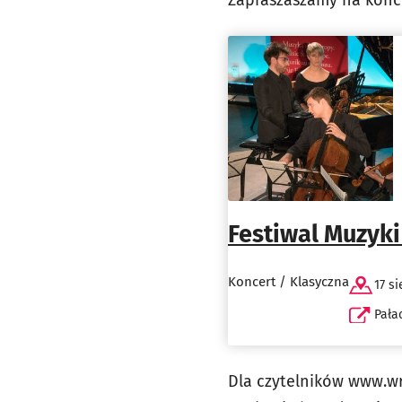
Zapraszaszamy na konce
Festiwal Muzyk
Koncert / Klasyczna
17 si
Pała
Dla czytelników www.wr