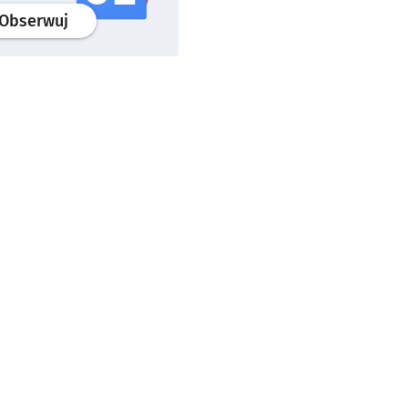
profil
google news
serwisu wroclaw.pl
Obserwuj