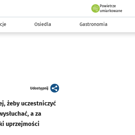
Powietrze
we Wrocławiu
 mieszkańca
umiarkowane
cje
Osiedla
Gastronomia
artykuł
Udostępnij
j, żeby uczestniczyć
wysłuchać, a za
ki uprzejmości