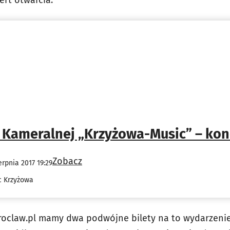
rt otwarcia:
i Kameralnej „Krzyżowa-Music” – kon
Zobacz
erpnia 2017 19:29
c Krzyżowa
oclaw.pl mamy dwa podwójne bilety na to wydarzenie. D