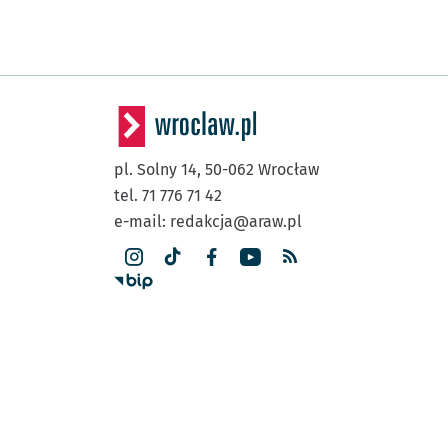
pl. Solny 14,
50-062
Wrocław
tel. 71 776 71 42
e-mail:
redakcja@araw.pl