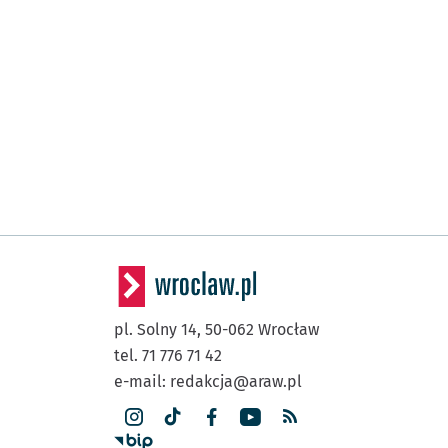
pl. Solny 14,
50-062
Wrocław
tel. 71 776 71 42
e-mail:
redakcja@araw.pl