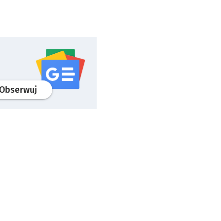
profil
google news
serwisu wroclaw.pl
Obserwuj