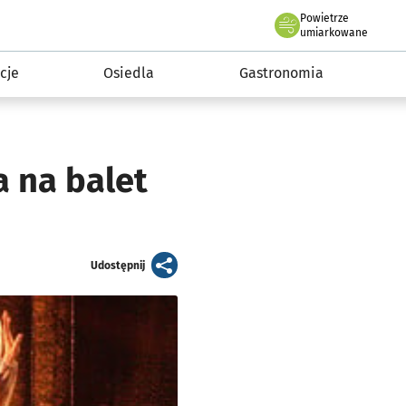
Powietrze
we Wrocławiu
 mieszkańca
umiarkowane
cje
Osiedla
Gastronomia
 na balet
artykuł
Udostępnij