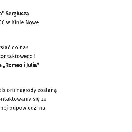
a” Sergiusza
.00 w Kinie Nowe
słać do nas
 kontaktowego i
 „Romeo i Julia”
odbioru nagrody zostaną
ontaktowania się ze
awnej odpowiedzi na