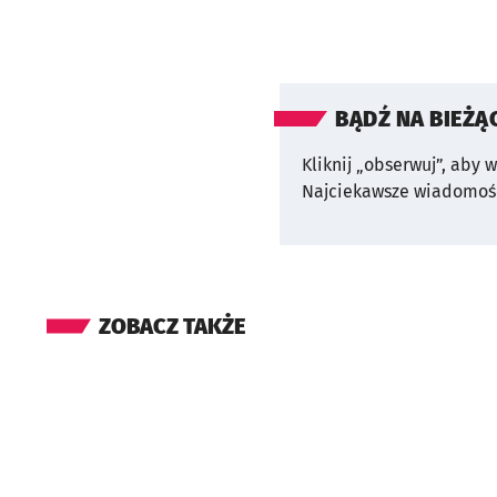
BĄDŹ NA BIEŻĄ
Kliknij „obserwuj”, aby 
Najciekawsze wiadomośc
ZOBACZ TAKŻE