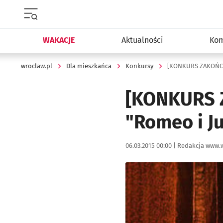
Menu główne portalu wroclaw.pl
WAKACJE
Aktualności
Kom
wroclaw.pl
Dla mieszkańca
Konkursy
[KONKURS ZAKOŃCZO
[KONKURS 
"Romeo i Ju
Data publikacji:
Autor:
06.03.2015 00:00 |
Redakcja www.w
Kliknij, aby powiększyć