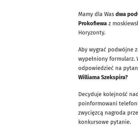
Mamy dla Was
dwa podw
Prokofiewa
z moskiewsk
Horyzonty.
Aby wygrać podwójne 
wypełniony formularz. 
odpowiedzieć na pytan
Williama Szekspira?
Decyduje kolejność nade
poinformowani telefoni
zwycięzcą nagroda prze
konkursowe pytanie.