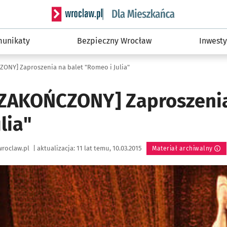
Serwis informacyjny wroclaw.pl podserwis: Dla
unikaty
Bezpieczny Wrocław
Inwesty
NY] Zaproszenia na balet "Romeo i Julia"
ZAKOŃCZONY] Zaproszenia
lia"
roclaw.pl
|
aktualizacja:
11 lat temu, 10.03.2015
Materiał archiwalny