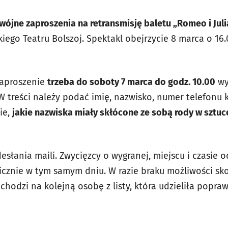
ójne zaproszenia na retransmisję baletu „Romeo i Juli
iego Teatru Bolszoj. Spektakl obejrzycie 8 marca o 16
zaproszenie
trzeba do soboty 7 marca do godz. 10.00
wy
W treści należy podać imię, nazwisko, numer telefonu
ie,
jakie nazwiska miały skłócone ze sobą rody w sztuce
słania maili. Zwycięzcy o wygranej, miejscu i czasie 
cznie w tym samym dniu. W razie braku możliwości sk
chodzi na kolejną osobę z listy, która udzieliła popr