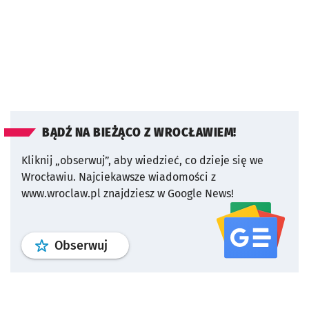
BĄDŹ NA BIEŻĄCO Z WROCŁAWIEM!
Kliknij „obserwuj”, aby wiedzieć, co dzieje się we
Wrocławiu.
Najciekawsze wiadomości z
www.wroclaw.pl znajdziesz w Google News!
profil
google news
serwisu wroclaw
Obserwuj