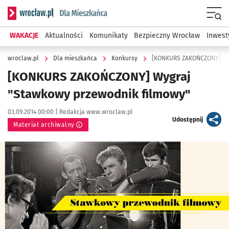
Serwis informacyjny wroclaw.pl podserwis: Dla mieszkańca
Menu
WAKACJE
Aktualności
Komunikaty
Bezpieczny Wrocław
Inwest
wroclaw.pl
Dla mieszkańca
Konkursy
[KONKURS ZAKOŃCZONY] Wyg
[KONKURS ZAKOŃCZONY] Wygraj
"Stawkowy przewodnik filmowy"
Data publikacji:
Autor:
03.09.2014 00:00 |
Redakcja www.wroclaw.pl
artykuł
Udostępnij
Materiał archiwalny
Kliknij, aby powiększyć