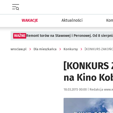
Menu główne portalu wroclaw.pl
WAKACJE
Aktualności
Kom
WAŻNE
Remont torów na Stawowej i Peronowej. Od 8 sierpni
wroclaw.pl
Dla mieszkańca
Konkursy
[KONKURS ZAKOŃCZ
[KONKURS 
na Kino Ko
Data publikacji:
Autor:
18.03.2015 00:00 |
Redakcja www.w
Kliknij, aby powiększyć