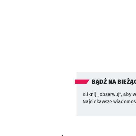
BĄDŹ NA BIEŻĄ
Kliknij „obserwuj”, aby 
Najciekawsze wiadomośc