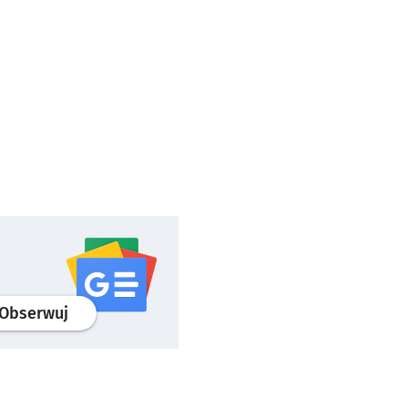
profil
google news
serwisu wroclaw.pl
Obserwuj