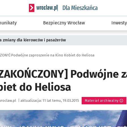
Serwis informacyjny wroclaw.pl podserwis: Dla
unikaty
Bezpieczny Wrocław
Inwesty
a zmiany dla kierowców i pasażerów
ONY] Podwójne zaproszenie na Kino Kobiet do Heliosa
ZAKOŃCZONY] Podwójne z
biet do Heliosa
roclaw.pl
|
aktualizacja:
11 lat temu, 19.03.2015
Materiał archiwalny