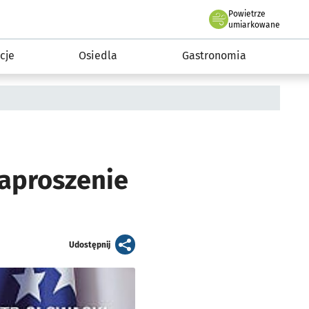
Powietrze
we Wrocławiu
 mieszkańca
umiarkowane
cje
Osiedla
Gastronomia
aproszenie
artykuł
Udostępnij