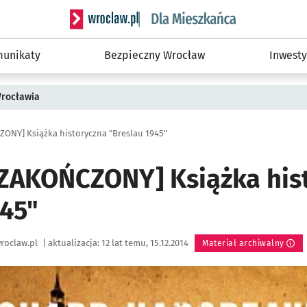
Serwis informacyjny wroclaw.pl podserwis: Dla
unikaty
Bezpieczny Wrocław
Inwesty
Wrocławia
NY] Książka historyczna "Breslau 1945"
ZAKOŃCZONY] Książka his
945"
roclaw.pl
|
aktualizacja:
12 lat temu, 15.12.2014
Materiał archiwalny