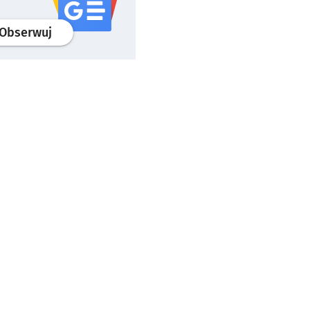
profil
google news
serwisu wroclaw.pl
Obserwuj