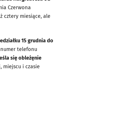
rmia Czerwona
ż cztery miesiące, ale
edziałku 15 grudnia do
, numer telefonu
śla się obleżęnie
 miejscu i czasie