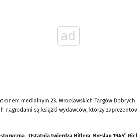
ad
patronem medialnym 23. Wrocławskich Targów Dobrych
h nagrodami są książki wydawców, którzy zaprezentow
istoryczna „Ostatnia twierdza Hitlera. Breslau 1945” R