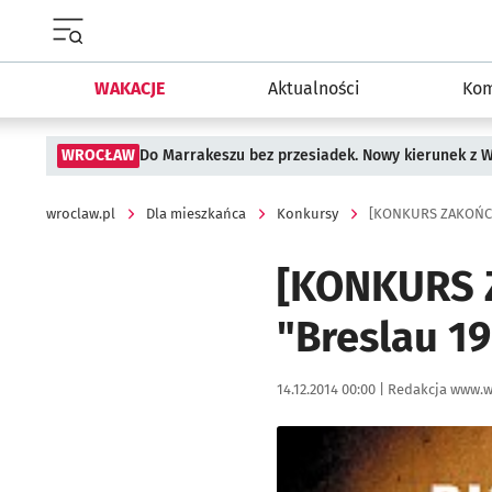
Menu główne portalu wroclaw.pl
WAKACJE
Aktualności
Kom
WROCŁAW
Do Marrakeszu bez przesiadek. Nowy kierunek z 
wroclaw.pl
Dla mieszkańca
Konkursy
[KONKURS ZAKOŃCZO
[KONKURS 
"Breslau 1
Data publikacji:
Autor:
14.12.2014 00:00 |
Redakcja www.w
Kliknij, aby powiększyć