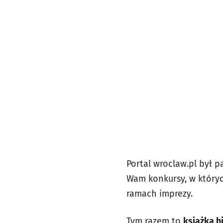
Portal wroclaw.pl był 
Wam konkursy, w któryc
ramach imprezy.
Tym razem to
książka h