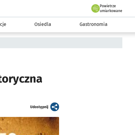
Powietrze
we Wrocławiu
 mieszkańca
umiarkowane
cje
Osiedla
Gastronomia
toryczna
artykuł
Udostępnij