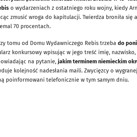
bis
o wydarzeniach z ostatniego roku wojny, kiedy A
ąc zmusić wroga do kapitulacji. Twierdza broniła się a
iemal 70 procentach.
rzy tomu od Domu Wydawniczego Rebis trzeba
do poni
larz konkursowy wpisując w jego treść imię, nazwisko
owiadając na pytanie,
jakim terminem niemieckim okre
duje kolejność nadesłania maili. Zwycięzcy o wygranej,
ną poinformowani telefonicznie w tym samym dniu.