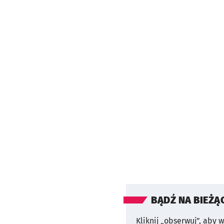
BĄDŹ NA BIEŻĄ
Kliknij „obserwuj”, aby 