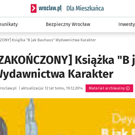
Serwis informacyjny wroclaw.pl podserwis: Dla
unikaty
Bezpieczny Wrocław
Inwesty
ONY] Książka "B jak Bauhaus" Wydawnictwa Karakter
ZAKOŃCZONY] Książka "B 
Wydawnictwa Karakter
roclaw.pl
|
aktualizacja:
12 lat temu, 19.12.2014
Materiał archiwalny