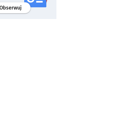
profil
google news
serwisu wroclaw.pl
Obserwuj