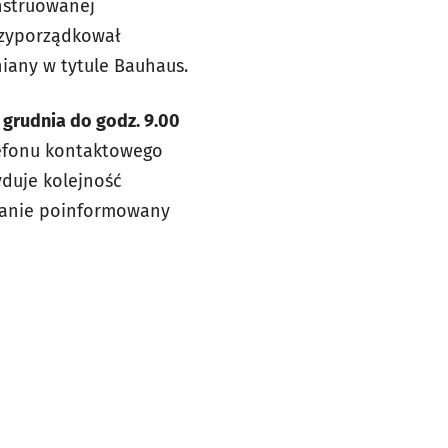
onstruowanej
przyporządkował
iany w tytule Bauhaus.
 grudnia do godz. 9.00
lefonu kontaktowego
duje kolejność
stanie poinformowany