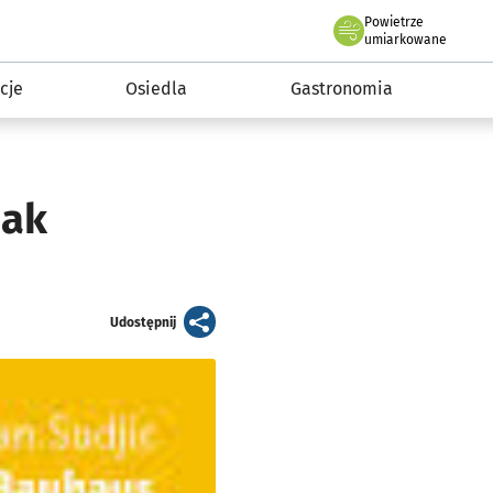
Powietrze
we Wrocławiu
 mieszkańca
umiarkowane
cje
Osiedla
Gastronomia
jak
artykuł
Udostępnij