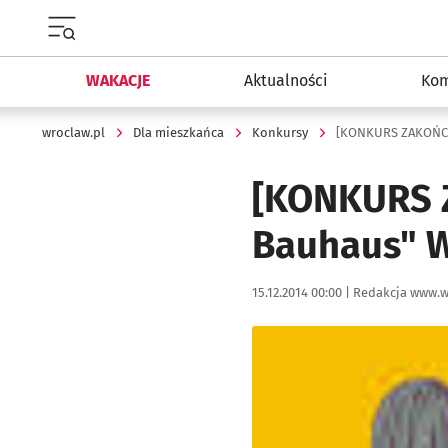
Menu główne portalu wroclaw.pl
WAKACJE
Aktualności
Kom
wroclaw.pl
Dla mieszkańca
Konkursy
[KONKURS ZAKOŃCZ
[KONKURS 
Bauhaus" 
Data publikacji:
Autor:
15.12.2014 00:00 |
Redakcja www.w
Kliknij, aby powiększyć