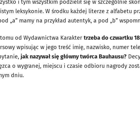
zystko i tym wszystkim podzielił się w szczególnie sk
istym leksykonie. W środku każdej literze z alfabetu 
pod „a” mamy na przykład autentyk, a pod „b” wspomn
z tomu od Wydawnictwa Karakter
trzeba do czwartku 18
rsowy wpisując w jego treść imię, nazwisko, numer te
pytanie,
jak nazywał się główny twórca Bauhausu?
Decy
ięzca o wygranej, miejscu i czasie odbioru nagrody zo
mym dniu.