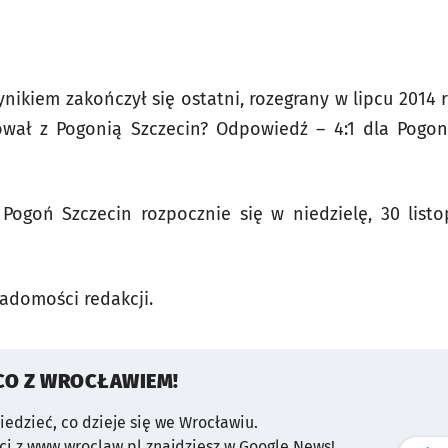
ynikiem zakończył się ostatni, rozegrany w lipcu 2014 
ował z Pogonią Szczecin? Odpowiedź – 4:1 dla Pogoni
Pogoń Szczecin rozpocznie się w niedzielę, 30 listo
adomości redakcji.
CO Z WROCŁAWIEM!
wiedzieć, co dzieje się we Wrocławiu.
i z www.wroclaw.pl znajdziesz w Google News!