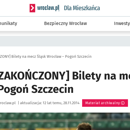
Serwis informacyjny wroclaw.pl podserwis: Dla
unikaty
Bezpieczny Wrocław
Inwesty
NY] Bilety na mecz Śląsk Wrocław – Pogoń Szczecin
AKOŃCZONY] Bilety na me
Pogoń Szczecin
roclaw.pl
|
aktualizacja:
12 lat temu, 28.11.2014
Materiał archiwalny