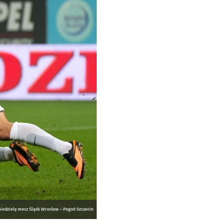
iedzielę mecz Śląsk Wrocław – Pogoń Szczecin