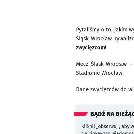
Pytaliśmy o to, jakim w
Śląsk Wrocław rywaliz
zwycięzcom!
Mecz Śląsk Wrocław – 
Stadionie Wrocław.
Dane zwycięzców do wi
BĄDŹ NA BIEŻĄ
Kliknij „obserwuj”, aby 
Najciekawsze wiadomośc