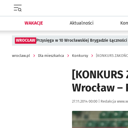
Menu główne portalu wroclaw.pl
WAKACJE
Aktualności
Kom
WROCŁAW
Przysięga w 10 Wrocławskiej Brygadzie Łączności
wroclaw.pl
Dla mieszkańca
Konkursy
[KONKURS ZAKOŃCZO
[KONKURS Z
Wrocław – 
Data publikacji:
Autor:
27.11.2014 00:00 |
Redakcja www.w
Kliknij, aby powiększyć