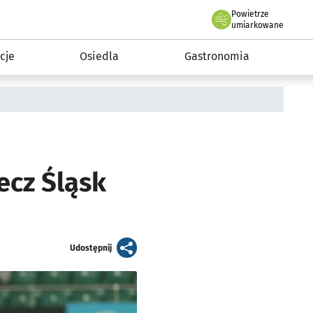
Powietrze
we Wrocławiu
 mieszkańca
umiarkowane
cje
Osiedla
Gastronomia
cz Śląsk
artykuł
Udostępnij