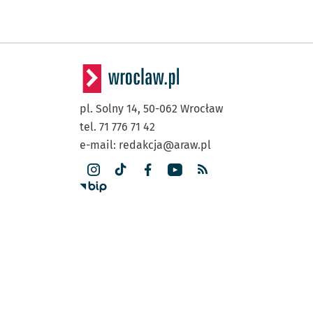
pl. Solny 14,
50-062
Wrocław
tel. 71 776 71 42
e-mail:
redakcja@araw.pl