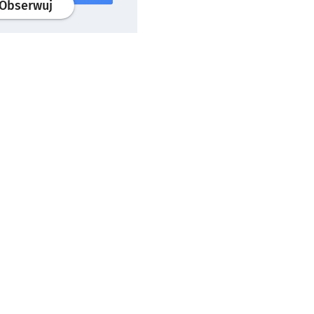
profil
google news
serwisu wroclaw.pl
Obserwuj