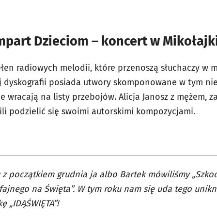
 Impart Dzieciom – koncert w Mikołajk
ełen radiowych melodii, które przenoszą słuchaczy w m
ej dyskografii posiada utwory skomponowane w tym n
nie wracają na listy przebojów. Alicja Janosz z mężem, 
li podzielić się swoimi autorskimi kompozycjami.
 z początkiem grudnia ja albo Bartek mówiliśmy „Szkod
fajnego na Święta”. W tym roku nam się uda tego unik
ę „IDĄŚWIĘTA”!