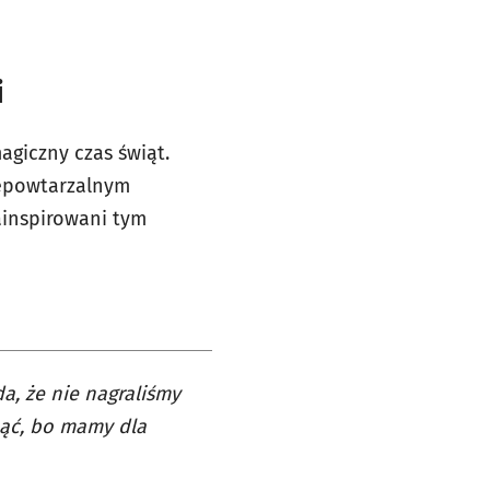
i
agiczny czas świąt.
iepowtarzalnym
zainspirowani tym
a, że nie nagraliśmy
nąć, bo mamy dla