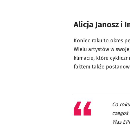
Alicja Janosz i
Koniec roku to okres p
Wielu artystów w swoj
klimacie, które cyklicz
faktem także postanowi
Co roku
czegoś 
Was EPk