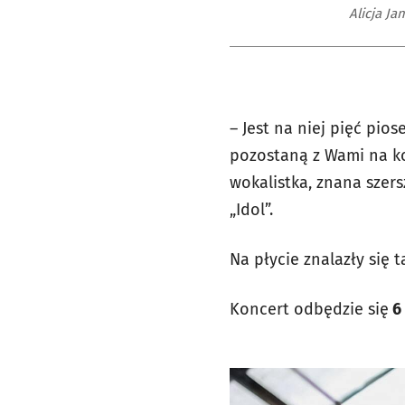
Alicja Ja
– Jest na niej pięć pi
pozostaną z Wami na kol
wokalistka, znana szer
„Idol”.
Na płycie znalazły się 
Koncert odbędzie się
6 