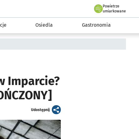
Powietrze
we Wrocławiu
 mieszkańca
umiarkowane
cje
Osiedla
Gastronomia
w Imparcie?
KOŃCZONY]
artykuł
Udostępnij