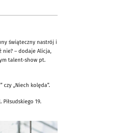
ny świąteczny nastrój i
nie? – dodaje Alicja,
nym talent-show pt.
” czy „Niech kolęda”.
 Piłsudskiego 19.