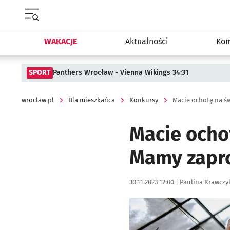
Menu główne portalu wroclaw.pl
WAKACJE
Aktualności
Kom
SPORT
Panthers Wrocław - Vienna Wikings 34:31
wroclaw.pl
Dla mieszkańca
Konkursy
Macie ocho
Mamy zapro
Data publikacji:
Autor:
30.11.2023 12:00 |
Paulina Krawczy
Kliknij, aby powiększyć