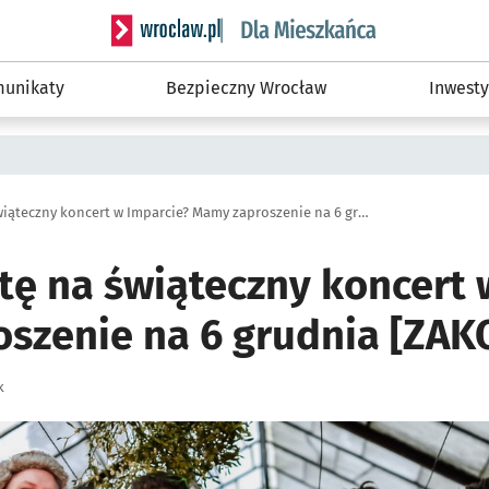
Serwis informacyjny wroclaw.pl podserwis: Dla
unikaty
Bezpieczny Wrocław
Inwesty
Macie ochotę na świąteczny koncert w Imparcie? Mamy zaproszenie na 6 grudnia [ZAKOŃCZONY]
tę na świąteczny koncert 
szenie na 6 grudnia [ZA
k