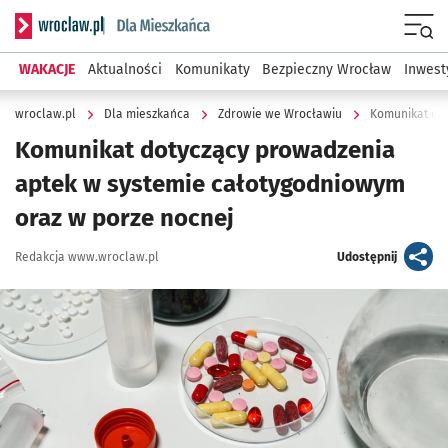
Serwis informacyjny wroclaw.pl podserwis: Dla mieszkańca
Menu
WAKACJE
Aktualności
Komunikaty
Bezpieczny Wrocław
Inwest
wroclaw.pl
Dla mieszkańca
Zdrowie we Wrocławiu
Komunikat dotyczący prowadzenia
aptek w systemie całotygodniowym
oraz w porze nocnej
Autor:
artykuł
Redakcja www.wroclaw.pl
Udostępnij
Kliknij, aby powiększyć