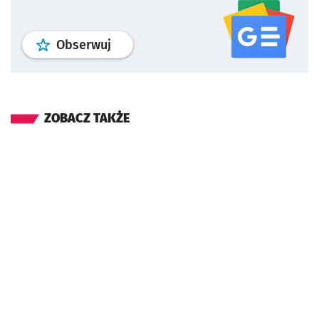
profil
google news
serwisu wroclaw
Obserwuj
ZOBACZ TAKŻE