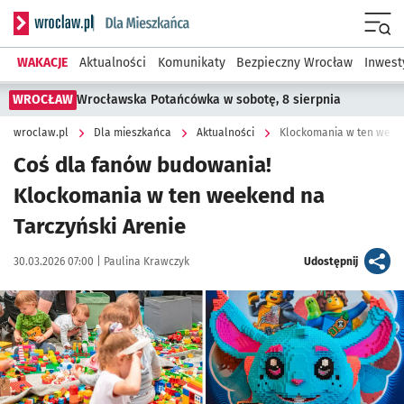
Serwis informacyjny wroclaw.pl podserwis: Dla mieszkańca
Menu
WAKACJE
Aktualności
Komunikaty
Bezpieczny Wrocław
Inwest
WROCŁAW
Wrocławska Potańcówka w sobotę, 8 sierpnia
wroclaw.pl
Dla mieszkańca
Aktualności
Klockomania w ten weeke
Coś dla fanów budowania!
Klockomania w ten weekend na
Tarczyński Arenie
Data publikacji:
Autor:
artykuł
30.03.2026 07:00 |
Paulina Krawczyk
Udostępnij
Kliknij, aby powiększyć