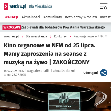
Serwis informacyjny wroclaw.pl podserwis: Dla mieszkańca
Menu
WAKACJE
Aktualności
Komunikaty
Bezpieczny Wrocław
Inwest
WROCŁAW
Zaśpiewali dla bohaterów Powstania Warszawskiego
wroclaw.pl
Dla mieszkańca
Konkursy
Kino organowe w NFM. Mam
Kino organowe w NFM od 25 lipca.
Mamy zaproszenia na seanse z
muzyką na żywo | ZAKOŃCZONY
Data publikacji:
Autor:
18.07.2025 16:32 |
Magdalena Talik
|
aktualizacja:
rok
artykuł
Udostępnij
temu, 25.07.2025
Kliknij, aby powiększyć