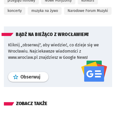
przegląd filmowy
Nowe Horyzonty
konkurs
koncerty
muzyka na żywo
Narodowe Forum Muzyki
BĄDŹ NA BIEŻĄCO Z WROCŁAWIEM!
Kliknij „obserwuj”, aby wiedzieć, co dzieje się we
Wrocławiu.
Najciekawsze wiadomości z
www.wroclaw.pl znajdziesz w Google News!
profil
google news
serwisu wroclaw
Obserwuj
ZOBACZ TAKŻE