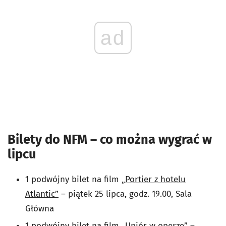
ad
Bilety do NFM – co można wygrać w
lipcu
1 podwójny bilet na film
„Portier z hotelu
Atlantic”
– piątek 25 lipca, godz. 19.00, Sala
Główna
1 podwójny bilet na film
„Upiór w operze”
–