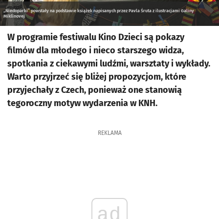
„Niedoparki” powstały na podstawie książek napisanych przez Pavla Śruta z ilustracjami Galiny
Miklínovej
W programie festiwalu Kino Dzieci są pokazy
filmów dla młodego i nieco starszego widza,
spotkania z ciekawymi ludźmi, warsztaty i wykłady.
Warto przyjrzeć się bliżej propozycjom, które
przyjechały z Czech, ponieważ one stanowią
tegoroczny motyw wydarzenia w KNH.
REKLAMA
ad