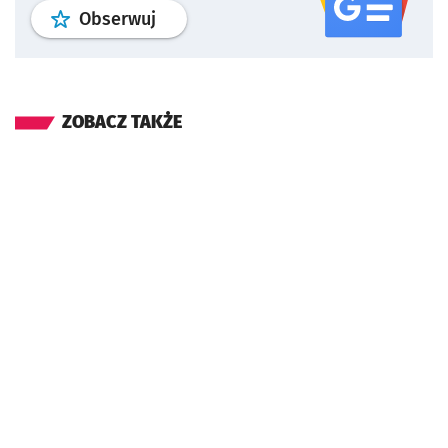
profil
google news
serwisu wroclaw
Obserwuj
ZOBACZ TAKŻE