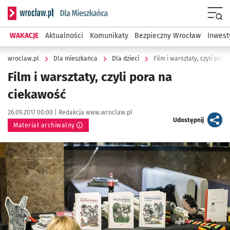
Serwis informacyjny wroclaw.pl podserwis: Dla mieszkańca
Menu
WAKACJE
Aktualności
Komunikaty
Bezpieczny Wrocław
Inwest
wroclaw.pl
Dla mieszkańca
Dla dzieci
Film i warsztaty, czyli por
Film i warsztaty, czyli pora na
ciekawość
Data publikacji:
Autor:
26.09.2017 00:00 |
Redakcja www.wroclaw.pl
artykuł
Udostępnij
Materiał archiwalny
Kliknij, aby powiększyć