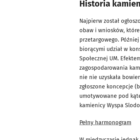
Historia kamien
Najpierw został ogłosz
obaw i wniosków, które
przetargowego. Później
biorącymi udział w kon
Społecznej UM. Efektem
zagospodarowania kamie
nie nie uzyskała bowi
zgłoszone koncepcje (by
umotywowane pod kątem
kamienicy Wyspa Slodow
Pełny harmonogram
W międzyczasie jednak 