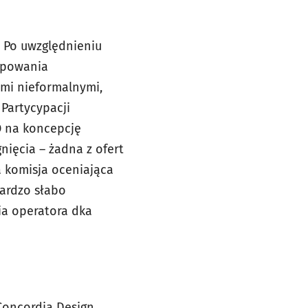
. Po uwzględnieniu
tępowania
ami nieformalnymi,
 Partycypacji
O na koncepcję
nięcia – żadna z ofert
 komisja oceniająca
bardzo słabo
a operatora dka
Concordia Design,