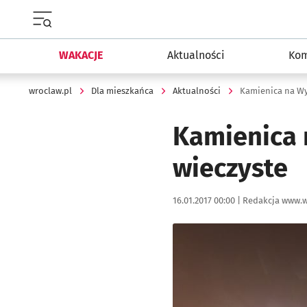
Menu główne portalu wroclaw.pl
WAKACJE
Aktualności
Kom
wroclaw.pl
Dla mieszkańca
Aktualności
Kamienica na Wy
Kamienica 
wieczyste
Data publikacji:
Autor:
16.01.2017 00:00 |
Redakcja www.w
Kliknij, aby powiększyć