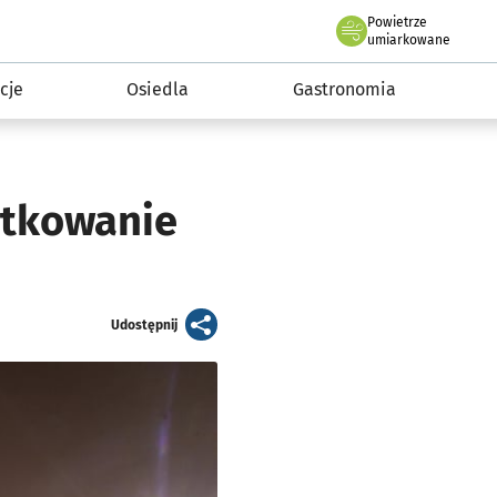
Powietrze
we Wrocławiu
 mieszkańca
umiarkowane
cje
Osiedla
Gastronomia
ytkowanie
artykuł
Udostępnij