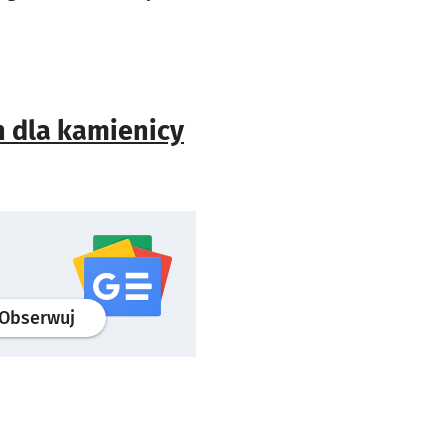
h dla kamienicy
profil
google news
serwisu wroclaw.pl
Obserwuj