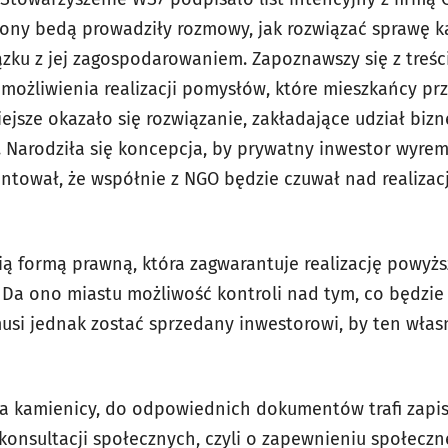
rony bedą prowadziły rozmowy, jak rozwiązać sprawę ka
zku z jej zagospodarowaniem. Zapoznawszy się z treści
możliwienia realizacji pomysłów, które mieszkańcy pr
iejsze okazało się rozwiązanie, zakładające udział bizne
 Narodziła się koncepcja, by prywatny inwestor wyre
ntował, że współnie z NGO będzie czuwał nad realizacj
ą formą prawną, która zagwarantuje realizację powyższ
 Da ono miastu możliwość kontroli nad tym, co będzie 
musi jednak zostać sprzedany inwestorowi, by ten wła
a kamienicy, do odpowiednich dokumentów trafi zapis
nsultacji społecznych, czyli o zapewnieniu społeczn