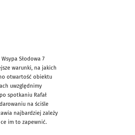
ia Wsypa Słodowa 7
jsze warunki, na jakich
no otwartość obiektu
tach uwzględnimy
 po spotkaniu Rafał
odarowaniu na ściśle
wia najbardziej zależy
ce im to zapewnić.