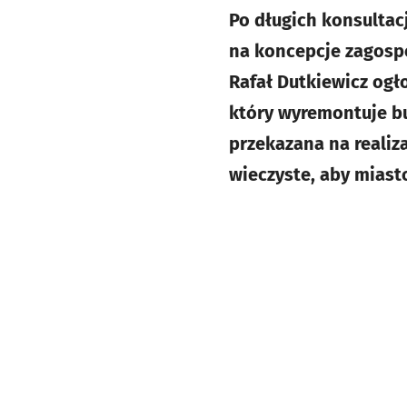
Po długich konsultac
na koncepcje zagosp
Rafał Dutkiewicz ogło
który wyremontuje bu
przekazana na realiz
wieczyste, aby mias