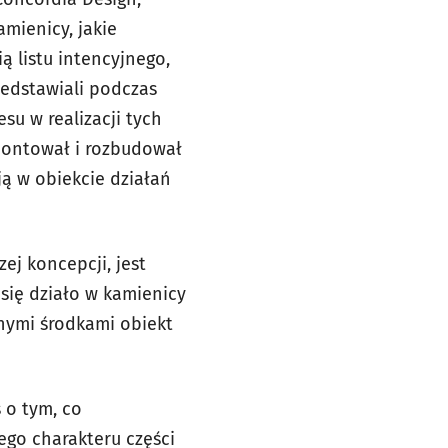
mienicy, jakie
ą listu intencyjnego,
zedstawiali podczas
su w realizacji tych
montował i rozbudował
ą w obiekcie działań
ej koncepcji, jest
się działo w kamienicy
snymi środkami obiekt
 o tym, co
ego charakteru części