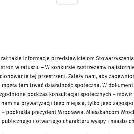
azał takie informacje przedstawicielom Stowarzyszen
tron w ratuszu. – W konkursie zastrzeżemy najistotnie
jonowanie tej przestrzeni. Zależy nam, aby zapewnio
y mogła tam trwać działalność społeczna. W dokumen
 uzgodnione podczas konsultacjai społecznych – mówił
y nam na prywatyzacji tego miejsca, tylko jego zagosp
– podkreśla prezydent Wrocławia. Mieszkańcom Wrocła
ublicznego i otwartego charakteru wyspy i miasto ch