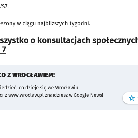
WS7.
szony w ciągu najbliższych tygodni.
szystko o konsultacjach społecznyc
 7
CO Z WROCŁAWIEM!
wiedzieć, co dzieje się we Wrocławiu.
i z www.wroclaw.pl znajdziesz w Google News!