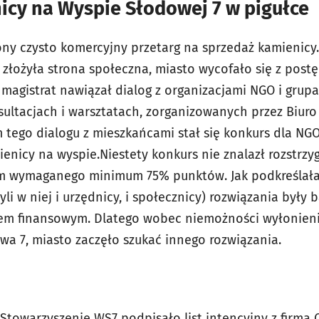
icy na Wyspie Słodowej 7 w pigułce
ony czysto komercyjny przetarg na sprzedaż kamienicy
 złożyła strona społeczna, miasto wycofało się z pos
 magistrat nawiązał dialog z organizacjami NGO i grup
sultacjach i warsztatach, zorganizowanych przez Biuro
 tego dialogu z mieszkańcami stał się konkurs dla NG
nicy na wyspie.Niestety konkurs nie znalazł rozstrzyg
em wymaganego minimum 75% punktów. Jak podkreślała
li w niej i urzędnicy, i społecznicy) rozwiązania były 
 finansowym. Dlatego wobec niemożności wyłonieni
a 7, miasto zaczęło szukać innego rozwiązania.
Stowarzyszenie WS7 podpisało list intencyjny z firmą 