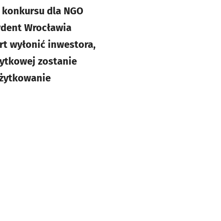
o konkursu dla NGO
ydent Wrocławia
ert wyłonić inwestora,
źytkowej zostanie
użytkowanie