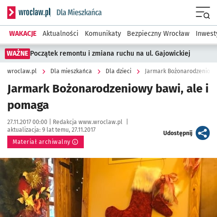
Serwis informacyjny wroclaw.pl podserwis: Dla mieszkańca
Menu
WAKACJE
Aktualności
Komunikaty
Bezpieczny Wrocław
Inwest
WAŻNE
Początek remontu i zmiana ruchu na ul. Gajowickiej
wroclaw.pl
Dla mieszkańca
Dla dzieci
Jarmark Bożonarodzeniowy 
Jarmark Bożonarodzeniowy bawi, ale i
pomaga
Data publikacji:
Autor:
27.11.2017 00:00 |
Redakcja www.wroclaw.pl
|
aktualizacja:
9 lat temu, 27.11.2017
artykuł
Udostępnij
Materiał archiwalny
Kliknij, aby powiększyć