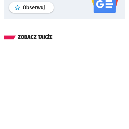
profil
google news
serwisu wroclaw
Obserwuj
ZOBACZ TAKŻE