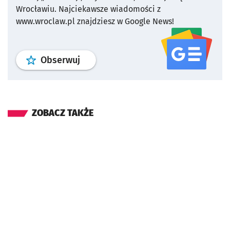
Wrocławiu.
Najciekawsze wiadomości z
www.wroclaw.pl znajdziesz w Google News!
profil
google news
serwisu wroclaw
Obserwuj
ZOBACZ TAKŻE