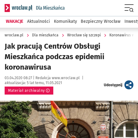
Serwis informacyjny wroclaw.pl podserwis: Dla mieszkańca
Menu
WAKACJE
Aktualności
Komunikaty
Bezpieczny Wrocław
Inwest
wroclaw.pl
Dla mieszkańca
Wrocław się szczepi
Koronawirus we 
Jak pracują Centrów Obsługi
Mieszkańca podczas epidemii
koronawirusa
Data publikacji:
Autor:
03.04.2020 08:27 |
Redakcja www.wroclaw.pl
|
aktualizacja:
5 lat temu, 11.05.2021
artykuł
Udostępnij
Materiał archiwalny
Kliknij, aby powiększyć