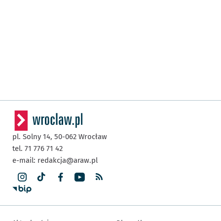
pl. Solny 14,
50-062
Wrocław
tel. 71 776 71 42
e-mail:
redakcja@araw.pl