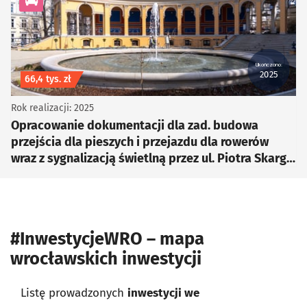
kategoria Infrastruktura drogowa
Ukończono:
2025
Koszt inwestycji
66,4 tys. zł
Rok realizacji: 2025
Opracowanie dokumentacji dla zad. budowa
przejścia dla pieszych i przejazdu dla rowerów
wraz z sygnalizacją świetlną przez ul. Piotra Skargi
na wysokości Bastionu Sakwowego
#InwestycjeWRO – mapa
wrocławskich inwestycji
Listę prowadzonych
inwestycji we