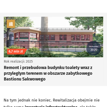
kategoria Infrastruktura
Ukończono:
2025
Koszt inwestycji
6,7 mln zł
Rok realizacji: 2025
Remont i przebudowa budynku toalety wraz z
przyległym terenem w obszarze zabytkowego
Bastionu Sakwowego
Na tym jednak nie koniec. Rewitalizacja obejmie nie