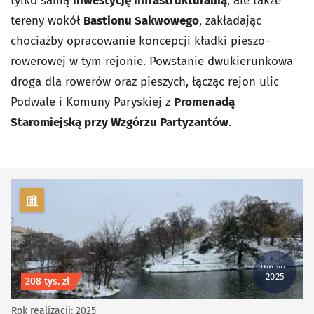
tylko samą
inwestycję infrastrukturalną
, ale także
tereny wokół
Bastionu Sakwowego
, zakładając
chociażby opracowanie koncepcji kładki pieszo-
rowerowej w tym rejonie. Powstanie dwukierunkowa
droga dla rowerów oraz pieszych, łącząc rejon ulic
Podwale i Komuny Paryskiej z
Promenadą
Staromiejską przy Wzgórzu Partyzantów
.
kategoria Rowerowe
Ukończono:
2025
Koszt inwestycji
208 tys. zł
Rok realizacji: 2025