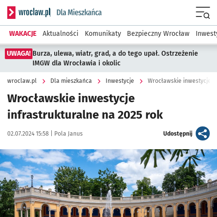
Serwis informacyjny wroclaw.pl podserwis: Dla mieszkańca
Menu
WAKACJE
Aktualności
Komunikaty
Bezpieczny Wrocław
Inwest
UWAGA!
Burza, ulewa, wiatr, grad, a do tego upał. Ostrzeżenie
IMGW dla Wrocławia i okolic
wroclaw.pl
Dla mieszkańca
Inwestycje
Wrocławskie inwestycje in
Wrocławskie inwestycje
infrastrukturalne na 2025 rok
Data publikacji:
Autor:
artykuł
02.07.2024 15:58 |
Pola Janus
Udostępnij
Kliknij, aby powiększyć