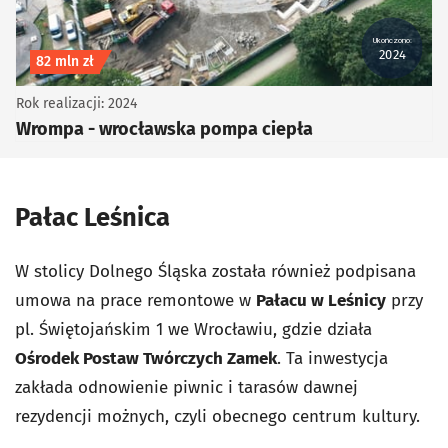
Ukończono:
2024
Koszt inwestycji
82 mln zł
Rok realizacji: 2024
Wrompa - wrocławska pompa ciepła
Pałac Leśnica
W stolicy Dolnego Śląska została również podpisana
umowa na prace remontowe w
Pałacu w Leśnicy
przy
pl. Świętojańskim 1 we Wrocławiu, gdzie działa
Ośrodek Postaw Twórczych Zamek
. Ta inwestycja
zakłada odnowienie piwnic i tarasów dawnej
rezydencji możnych, czyli obecnego centrum kultury.