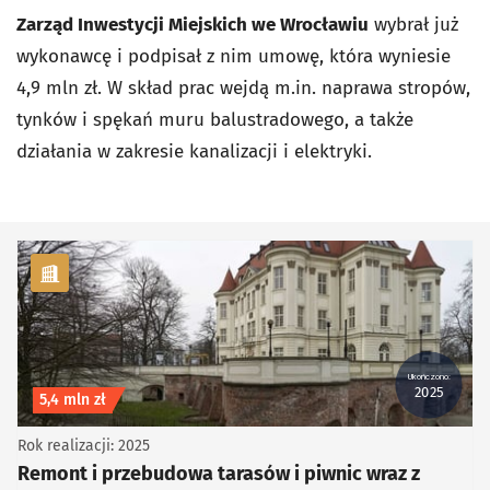
Zarząd Inwestycji Miejskich we Wrocławiu
wybrał już
wykonawcę i podpisał z nim umowę, która wyniesie
4,9 mln zł. W skład prac wejdą m.in. naprawa stropów,
tynków i spękań muru balustradowego, a także
działania w zakresie kanalizacji i elektryki.
kategoria Infrastruktura
Ukończono:
2025
Koszt inwestycji
5,4 mln zł
Rok realizacji: 2025
Remont i przebudowa tarasów i piwnic wraz z