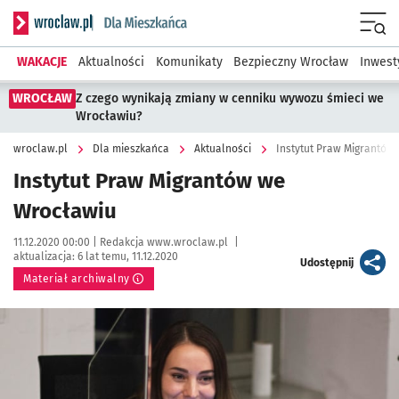
Serwis informacyjny wroclaw.pl podserwis: Dla mieszkańca
Menu
WAKACJE
Aktualności
Komunikaty
Bezpieczny Wrocław
Inwest
WROCŁAW
Z czego wynikają zmiany w cenniku wywozu śmieci we
Wrocławiu?
wroclaw.pl
Dla mieszkańca
Aktualności
Instytut Praw Migrantów
Instytut Praw Migrantów we
Wrocławiu
Data publikacji:
Autor:
11.12.2020 00:00 |
Redakcja www.wroclaw.pl
|
aktualizacja:
6 lat temu, 11.12.2020
artykuł
Udostępnij
Materiał archiwalny
Kliknij, aby powiększyć