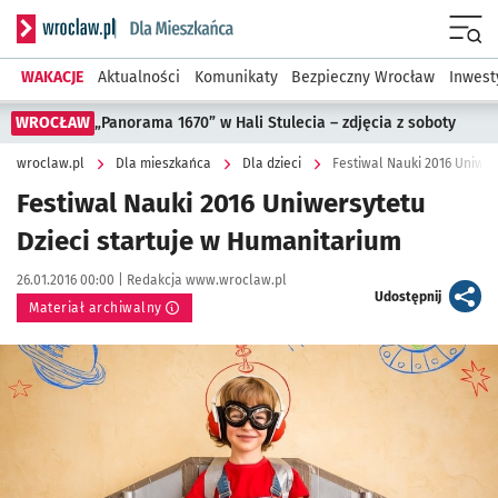
Serwis informacyjny wroclaw.pl podserwis: Dla mieszkańca
Menu
WAKACJE
Aktualności
Komunikaty
Bezpieczny Wrocław
Inwest
WROCŁAW
„Panorama 1670” w Hali Stulecia – zdjęcia z soboty
wroclaw.pl
Dla mieszkańca
Dla dzieci
Festiwal Nauki 2016 Uniwer
Festiwal Nauki 2016 Uniwersytetu
Dzieci startuje w Humanitarium
Data publikacji:
Autor:
26.01.2016 00:00 |
Redakcja www.wroclaw.pl
artykuł
Udostępnij
Materiał archiwalny
Kliknij, aby powiększyć