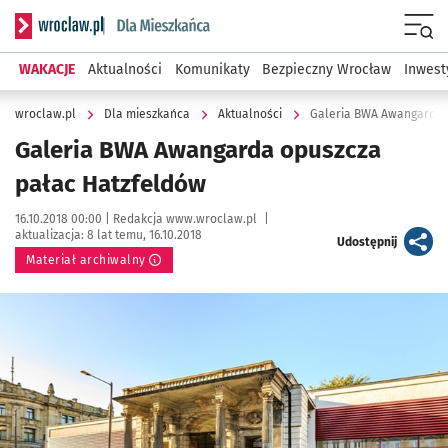
Serwis informacyjny wroclaw.pl podserwis: Dla mieszkańca
Menu
WAKACJE
Aktualności
Komunikaty
Bezpieczny Wrocław
Inwest
wroclaw.pl
Dla mieszkańca
Aktualności
Galeria BWA Awangarda 
Galeria BWA Awangarda opuszcza
pałac Hatzfeldów
Data publikacji:
Autor:
16.10.2018 00:00 |
Redakcja www.wroclaw.pl
|
aktualizacja:
8 lat temu, 16.10.2018
artykuł
Udostępnij
Materiał archiwalny
Kliknij, aby powiększyć