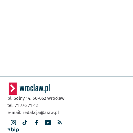
pl. Solny 14,
50-062
Wrocław
tel. 71 776 71 42
e-mail:
redakcja@araw.pl