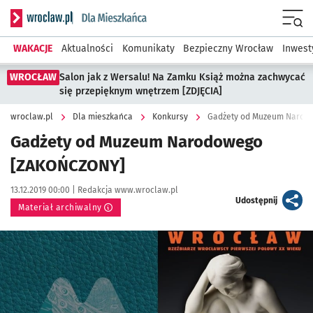
Serwis informacyjny wroclaw.pl podserwis: Dla mieszkańca
Menu
WAKACJE
Aktualności
Komunikaty
Bezpieczny Wrocław
Inwest
WROCŁAW
Salon jak z Wersalu! Na Zamku Książ można zachwycać
się przepięknym wnętrzem [ZDJĘCIA]
wroclaw.pl
Dla mieszkańca
Konkursy
Gadżety od Muzeum Narod
Gadżety od Muzeum Narodowego
[ZAKOŃCZONY]
Data publikacji:
Autor:
13.12.2019 00:00 |
Redakcja www.wroclaw.pl
artykuł
Udostępnij
Materiał archiwalny
Kliknij, aby powiększyć