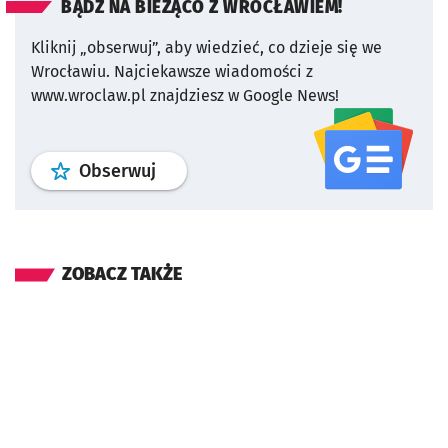
BĄDŹ NA BIEŻĄCO Z WROCŁAWIEM!
Kliknij „obserwuj”, aby wiedzieć, co dzieje się we
Wrocławiu.
Najciekawsze wiadomości z
www.wroclaw.pl znajdziesz w Google News!
profil
google news
serwisu wroclaw
Obserwuj
ZOBACZ TAKŻE