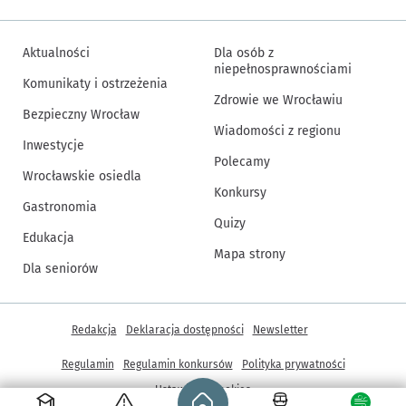
Aktualności
Dla osób z
niepełnosprawnościami
Komunikaty i ostrzeżenia
Zdrowie we Wrocławiu
Bezpieczny Wrocław
Wiadomości z regionu
Inwestycje
Polecamy
Wrocławskie osiedla
Konkursy
Gastronomia
Quizy
Edukacja
Mapa strony
Dla seniorów
Inne informacje
Redakcja
Deklaracja dostępności
Newsletter
Regulamin
Regulamin konkursów
Polityka prywatności
Strona główna - wroclaw.pl
Ustawienia cookies