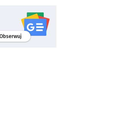
profil
google news
serwisu wroclaw.pl
Obserwuj