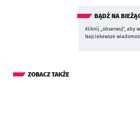
BĄDŹ NA BIEŻĄ
Kliknij „obserwuj”, aby 
Najciekawsze wiadomośc
ZOBACZ TAKŻE