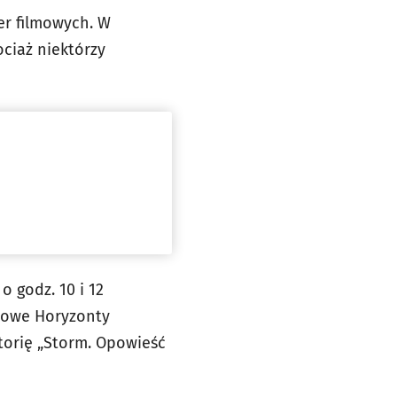
ier filmowych. W
ciaż niektórzy
 godz. 10 i 12
 Nowe Horyzonty
torię „Storm. Opowieść