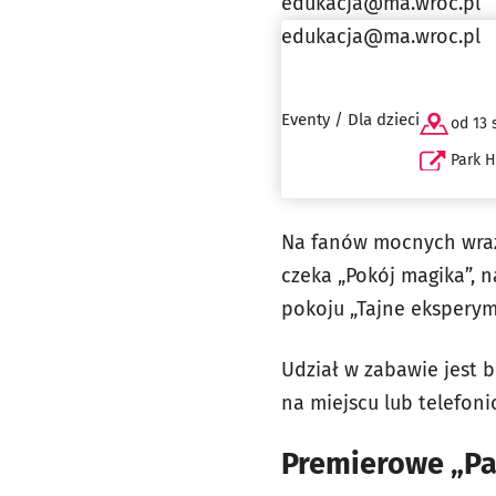
edukacja@ma.wroc.pl
edukacja@ma.wroc.pl
Eventy / Dla dzieci
od 13 
Park 
Na fanów mocnych wraż
czeka „Pokój magika”, n
pokoju „Tajne eksperym
Udział w zabawie jest b
na miejscu lub telefoni
Premierowe „Pa