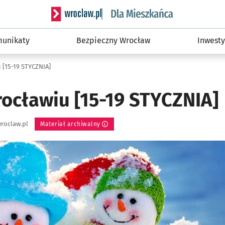
Serwis informacyjny wroclaw.pl podserwis: Dla
unikaty
Bezpieczny Wrocław
Inwesty
 [15-19 STYCZNIA]
rocławiu [15-19 STYCZNIA]
roclaw.pl
Materiał archiwalny