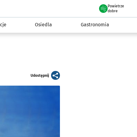
Powietrze
we Wrocławiu
 mieszkańca
dobre
cje
Osiedla
Gastronomia
artykuł
Udostępnij