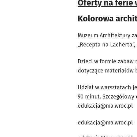
Oferty na ferie
Kolorowa archit
Muzeum Architektury zap
„Recepta na Lacherta”,
Dzieci w formie zabaw 
dotyczące materiałów b
Udział w warsztatach jes
90 minut. Szczegółowy 
edukacja@ma.wroc.pl
edukacja@ma.wroc.pl