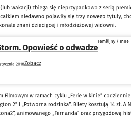
i (lub wakacji) zbiega się nieprzypadkowo z serią prem
całkiem niedawno pojawiły się trzy nowego tytuły, cho
konale znani dziecięcej i młodzieżowej widowni.
Familijny / Inne
Storm. Opowieść o odwadze
Zobacz
stycznia 2018
 Filmowym w ramach cyklu „Ferie w kinie” codziennie o
on 2” i „Potworna rodzinka”. Bilety kosztują 14 zł. A
gtona2”, animowanego „Fernanda” oraz przygodową his