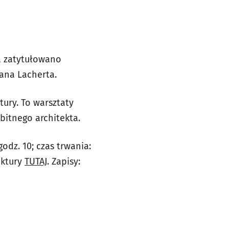
ia zatytułowano
ana Lacherta.
ury. To warsztaty
bitnego architekta.
godz. 10; czas trwania:
ektury
TUTAJ
. Zapisy: