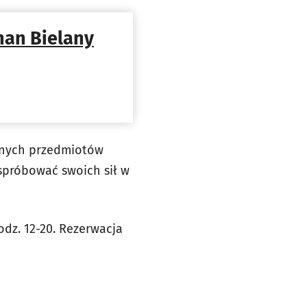
han Bielany
nnych przedmiotów
 spróbować swoich sił w
odz. 12-20. Rezerwacja