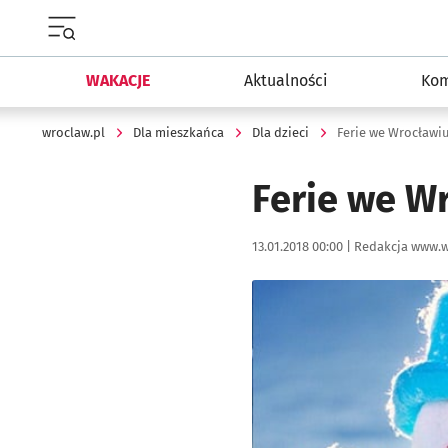
Menu główne portalu wroclaw.pl
WAKACJE
Aktualności
Kom
wroclaw.pl
Dla mieszkańca
Dla dzieci
Ferie we Wrocławiu
Ferie we W
Data publikacji:
Autor:
13.01.2018 00:00 |
Redakcja www.w
Kliknij, aby powiększyć