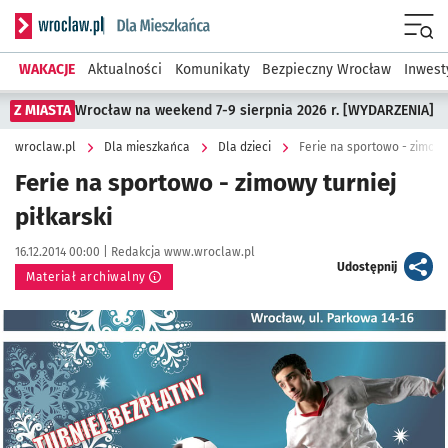
Serwis informacyjny wroclaw.pl podserwis: Dla mieszkańca
Menu
WAKACJE
Aktualności
Komunikaty
Bezpieczny Wrocław
Inwest
Z MIASTA
Wrocław na weekend 7-9 sierpnia 2026 r. [WYDARZENIA]
wroclaw.pl
Dla mieszkańca
Dla dzieci
Ferie na sportowo - zimowy 
Ferie na sportowo - zimowy turniej
piłkarski
Data publikacji:
Autor:
16.12.2014 00:00 |
Redakcja www.wroclaw.pl
artykuł
Udostępnij
Materiał archiwalny
Kliknij, aby powiększyć