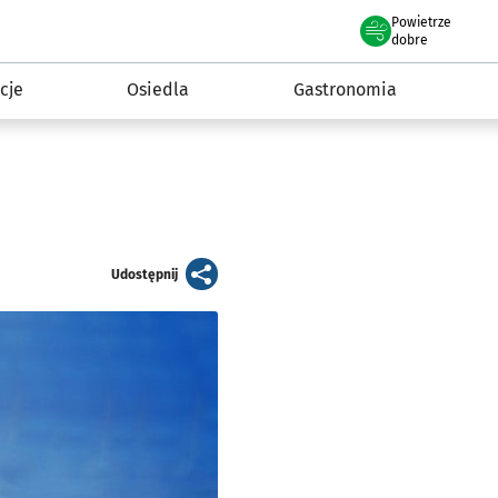
Powietrze
we Wrocławiu
 mieszkańca
dobre
cje
Osiedla
Gastronomia
artykuł
Udostępnij