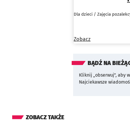
Dla dzieci / Zajęcia pozalekc
Zobacz
BĄDŹ NA BIEŻĄ
Kliknij „obserwuj”, aby 
Najciekawsze wiadomośc
ZOBACZ TAKŻE