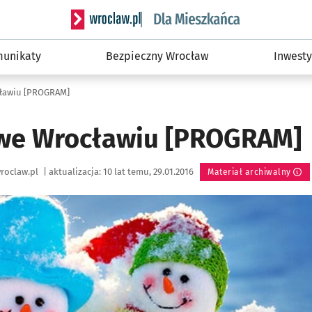
Serwis informacyjny wroclaw.pl podserwis: Dla
unikaty
Bezpieczny Wrocław
Inwesty
cławiu [PROGRAM]
 we Wrocławiu [PROGRAM]
roclaw.pl
|
aktualizacja:
10 lat temu, 29.01.2016
Materiał archiwalny