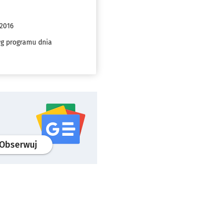
 2016
wg programu dnia
profil
google news
serwisu wroclaw.pl
Obserwuj