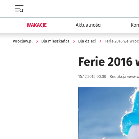
Menu główne portalu wroclaw.pl
WAKACJE
Aktualności
Kom
wroclaw.pl
Dla mieszkańca
Dla dzieci
Ferie 2016 we Wro
Ferie 2016
Data publikacji:
Autor:
15.12.2015 00:00 |
Redakcja www.w
Kliknij, aby powiększyć