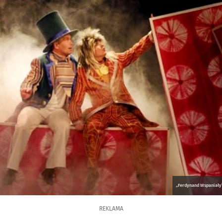
„Ferdynand Wspaniały” 
REKLAMA