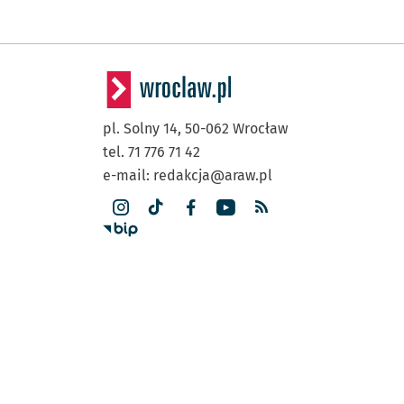
pl. Solny 14,
50-062
Wrocław
tel. 71 776 71 42
e-mail:
redakcja@araw.pl