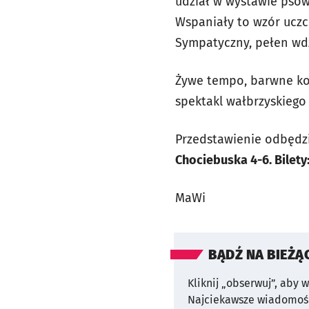
udział w wystawie psów,
Wspaniały to wzór uczc
Sympatyczny, pełen wdz
Żywe tempo, barwne kos
spektakl wałbrzyskiego
Przedstawienie odbędzi
Chociebuska 4-6. Bilety:
MaWi
BĄDŹ NA BIEŻĄ
Kliknij „obserwuj”, aby 
Najciekawsze wiadomośc