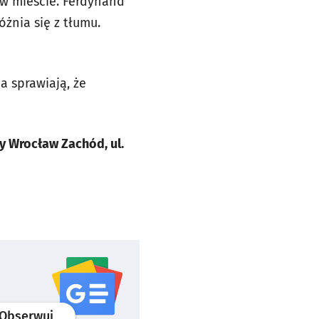
e w mieście. Ferdynand
żnia się z tłumu.
 sprawiają, że
ry Wrocław Zachód, ul.
profil
google news
serwisu wroclaw.pl
Obserwuj