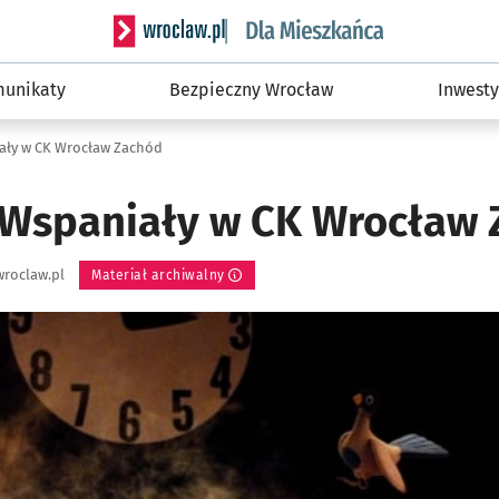
Serwis informacyjny wroclaw.pl podserwis: Dla
unikaty
Bezpieczny Wrocław
Inwesty
ały w CK Wrocław Zachód
Wspaniały w CK Wrocław 
roclaw.pl
Materiał archiwalny