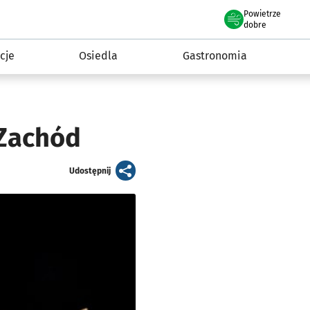
Powietrze
we Wrocławiu
 mieszkańca
dobre
cje
Osiedla
Gastronomia
Zachód
artykuł
Udostępnij