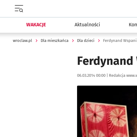
Menu główne portalu wroclaw.pl
WAKACJE
Aktualności
Kom
wroclaw.pl
Dla mieszkańca
Dla dzieci
Ferdynand Wspani
Ferdynand 
Data publikacji:
Autor:
06.03.2014 00:00 |
Redakcja www.w
Kliknij, aby powiększyć