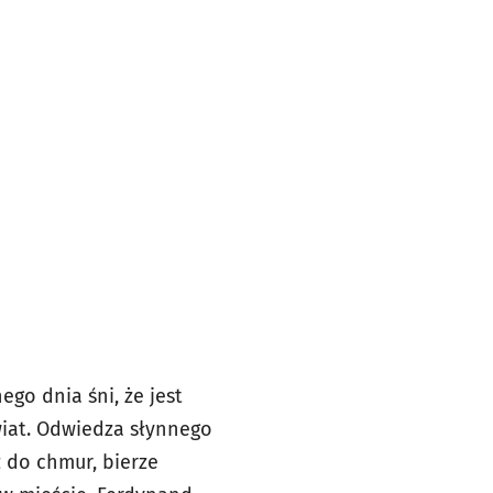
go dnia śni, że jest
wiat. Odwiedza słynnego
ż do chmur, bierze