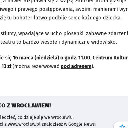
 a nawet rozprawia się z szajką złodziei, która grasuj
iwego i prawego postępowania, swoimi manierami wyró
ięku bohater łatwo podbije serce każdego dziecka.
tiumy, wpadające w ucho piosenki, zabawne zdarzenia
 teatru to bardzo wesołe i dynamiczne widowisko.
e się
16 marca (niedziela) o godz. 11.00, Centrum Kultu
 13 zł
(można rezerwować
pod adresem
).
CO Z WROCŁAWIEM!
wiedzieć, co dzieje się we Wrocławiu.
i z www.wroclaw.pl znajdziesz w Google News!