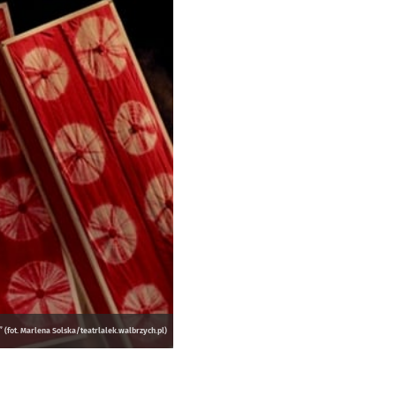
(fot. Marlena Solska/teatrlalek.walbrzych.pl)