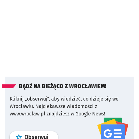
BĄDŹ NA BIEŻĄCO Z WROCŁAWIEM!
Kliknij „obserwuj”, aby wiedzieć, co dzieje się we
Wrocławiu.
Najciekawsze wiadomości z
www.wroclaw.pl znajdziesz w Google News!
profil
google news
serwisu wroclaw
Obserwuj