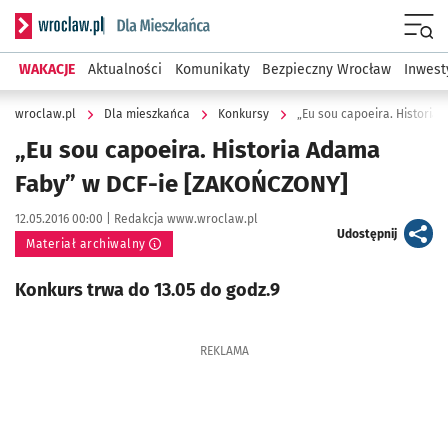
Serwis informacyjny wroclaw.pl podserwis: Dla mieszkańca
Menu
WAKACJE
Aktualności
Komunikaty
Bezpieczny Wrocław
Inwest
wroclaw.pl
Dla mieszkańca
Konkursy
„Eu sou capoeira. Histori
„Eu sou capoeira. Historia Adama
Faby” w DCF-ie [ZAKOŃCZONY]
Data publikacji:
Autor:
12.05.2016 00:00 |
Redakcja www.wroclaw.pl
artykuł
Udostępnij
Materiał archiwalny
Konkurs trwa do 13.05 do godz.9
REKLAMA