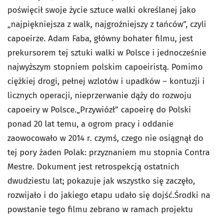
poświęcił swoje życie sztuce walki określanej jako
„najpiękniejsza z walk, najgroźniejszy z tańców”, czyli
capoeirze. Adam Faba, główny bohater filmu, jest
prekursorem tej sztuki walki w Polsce i jednocześnie
najwyższym stopniem polskim capoeiristą. Pomimo
ciężkiej drogi, pełnej wzlotów i upadków – kontuzji i
licznych operacji, nieprzerwanie dąży do rozwoju
capoeiry w Polsce.
„Przywiózł” capoeirę do Polski
ponad 20 lat temu, a ogrom pracy i oddanie
zaowocowało w 2014 r. czymś, czego nie osiągnął do
tej pory żaden Polak: przyznaniem mu stopnia Contra
Mestre.
Dokument jest retrospekcją ostatnich
dwudziestu lat; pokazuje jak wszystko się zaczęło,
rozwijało i do jakiego etapu udało się dojść.
Środki na
powstanie tego filmu zebrano w ramach projektu