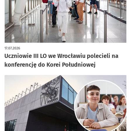
artykuł z galerią zdjęć
17.07.2026
Uczniowie III LO we Wrocławiu polecieli na
konferencję do Korei Południowej