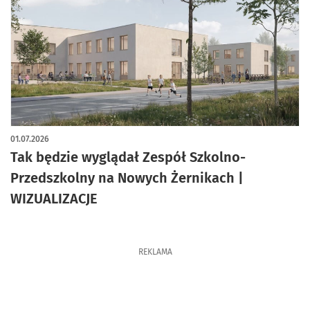
artykuł z galerią zdjęć
01.07.2026
Tak będzie wyglądał Zespół Szkolno-
Przedszkolny na Nowych Żernikach |
WIZUALIZACJE
REKLAMA