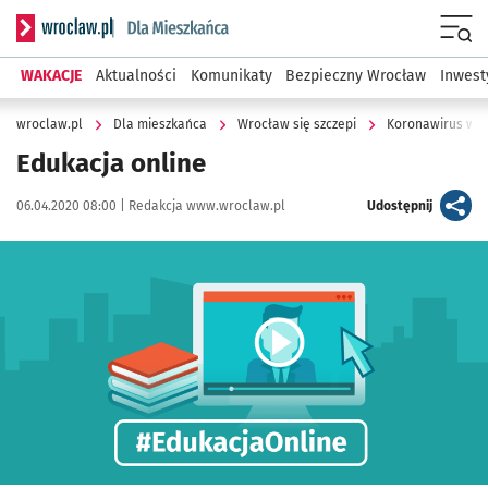
Serwis informacyjny wroclaw.pl podserwis: Dla mieszkańca
Menu
WAKACJE
Aktualności
Komunikaty
Bezpieczny Wrocław
Inwest
wroclaw.pl
Dla mieszkańca
Wrocław się szczepi
Koronawirus we 
Edukacja online
Data publikacji:
Autor:
artykuł
06.04.2020 08:00 |
Redakcja www.wroclaw.pl
Udostępnij
Kliknij, aby powiększyć