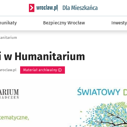
Serwis informacyjny wroclaw.pl podserwis: Dla
unikaty
Bezpieczny Wrocław
Inwesty
manitarium
i w Humanitarium
roclaw.pl
Materiał archiwalny