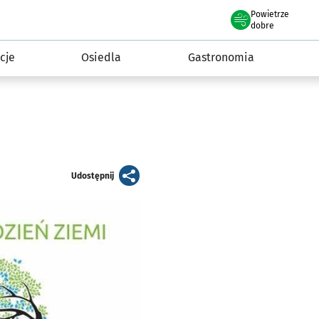
Powietrze
we Wrocławiu
 mieszkańca
dobre
cje
Osiedla
Gastronomia
artykuł
Udostępnij