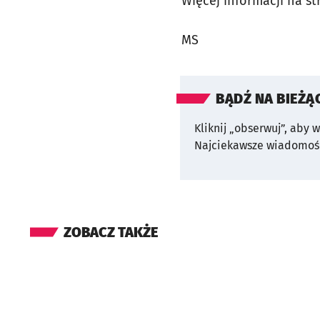
Więcej informacji na st
MS
BĄDŹ NA BIEŻĄ
Kliknij „obserwuj”, aby 
Najciekawsze wiadomośc
ZOBACZ TAKŻE