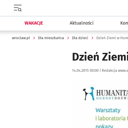
Menu główne portalu wroclaw.pl
WAKACJE
Aktualności
Kom
wroclaw.pl
Dla mieszkańca
Dla dzieci
Dzień Ziemi w Hu
Dzień Ziem
Data publikacji:
Autor:
14.04.2015 00:00 |
Redakcja www.w
Kliknij, aby powiększyć