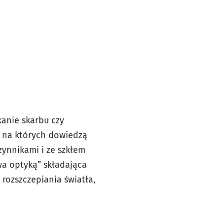
kanie skarbu czy
, na których dowiedzą
zynnikami i ze szkłem
wa optyką” składająca
rozszczepiania światła,