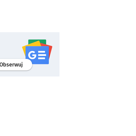
profil
google news
serwisu wroclaw.pl
Obserwuj