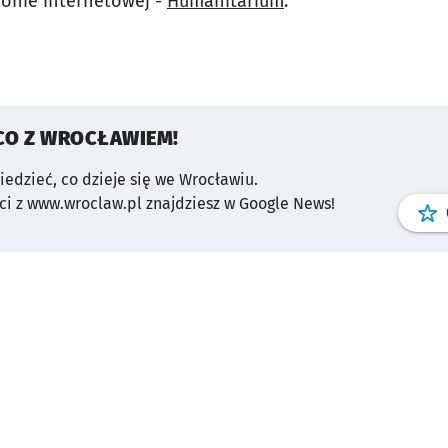
ronie internetowej -
Humanitarium
.
CO Z WROCŁAWIEM!
wiedzieć, co dzieje się we Wrocławiu.
i z www.wroclaw.pl znajdziesz w Google News!