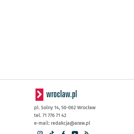
pl. Solny 14,
50-062
Wrocław
tel. 71 776 71 42
e-mail:
redakcja@araw.pl