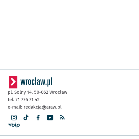
pl. Solny 14,
50-062
Wrocław
tel. 71 776 71 42
e-mail:
redakcja@araw.pl