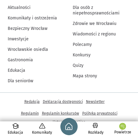
Aktualności
Dla osób z
niepełnosprawnościami
Komunikaty i ostrzeżenia
Zdrowie we Wrocławiu
Bezpieczny Wrocław
Wiadomości z regionu
Inwestycje
Polecamy
Wrocławskie osiedla
Konkursy
Gastronomia
Quizy
Edukacja
Mapa strony
Dla seniorów
Inne informacje
Redakcja
Deklaracja dostępności
Newsletter
Regulamin
Regulamin konkursów
Polityka prywatności
Strona główna - wroclaw.pl
Ustawienia cookies
Powietrze
Edukacja
Komunikaty
Rozkłady
© Copyright 2005-2026, ARAW S.A., Gmina Wrocław