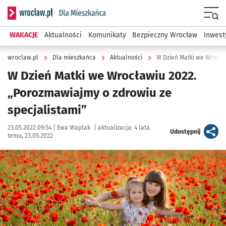
Serwis informacyjny wroclaw.pl podserwis: Dla mieszkańca
Menu
WAKACJE
Aktualności
Komunikaty
Bezpieczny Wrocław
Inwest
wroclaw.pl
Dla mieszkańca
Aktualności
W Dzień Matki we Wrocła
W Dzień Matki we Wrocławiu 2022.
„Porozmawiajmy o zdrowiu ze
specjalistami”
Data publikacji:
Autor:
23.05.2022 09:54 |
Ewa Waplak
|
aktualizacja:
4 lata
artykuł
Udostępnij
temu, 23.05.2022
Kliknij, aby powiększyć