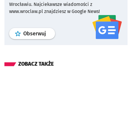
Wrocławiu.
Najciekawsze wiadomości z
www.wroclaw.pl znajdziesz w Google News!
profil
google news
serwisu wroclaw
Obserwuj
ZOBACZ TAKŻE