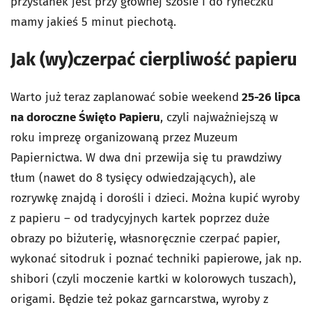
przystanek jest przy głównej szosie i do ryneczku
mamy jakieś 5 minut piechotą.
Jak (wy)czerpać cierpliwość papieru
Warto już teraz zaplanować sobie weekend
25-26 lipca
na doroczne Święto Papieru
, czyli najważniejszą w
roku imprezę organizowaną przez Muzeum
Papiernictwa. W dwa dni przewija się tu prawdziwy
tłum (nawet do 8 tysięcy odwiedzających), ale
rozrywkę znajdą i dorośli i dzieci. Można kupić wyroby
z papieru – od tradycyjnych kartek poprzez duże
obrazy po biżuterię, własnoręcznie czerpać papier,
wykonać sitodruk i poznać techniki papierowe, jak np.
shibori (czyli moczenie kartki w kolorowych tuszach),
origami. Będzie też pokaz garncarstwa, wyroby z