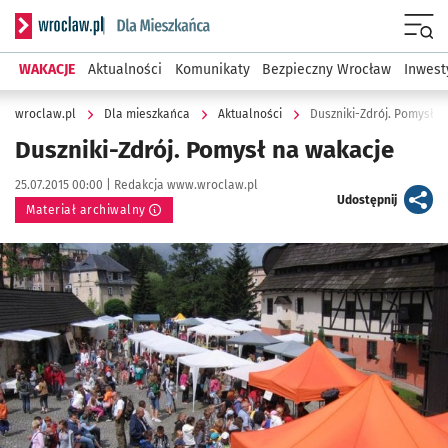
Serwis informacyjny wroclaw.pl podserwis: Dla mieszkańca
Menu
WAKACJE
Aktualności
Komunikaty
Bezpieczny Wrocław
Inwest
wroclaw.pl
Dla mieszkańca
Aktualności
Duszniki-Zdrój. Pomysł n
Duszniki-Zdrój. Pomysł na wakacje
Data publikacji:
Autor:
25.07.2015 00:00 |
Redakcja www.wroclaw.pl
artykuł
Udostępnij
Materiał archiwalny
Kliknij, aby powiększyć