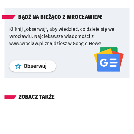
BĄDŹ NA BIEŻĄCO Z WROCŁAWIEM!
Kliknij „obserwuj”, aby wiedzieć, co dzieje się we
Wrocławiu.
Najciekawsze wiadomości z
www.wroclaw.pl znajdziesz w Google News!
profil
google news
serwisu wroclaw
Obserwuj
ZOBACZ TAKŻE