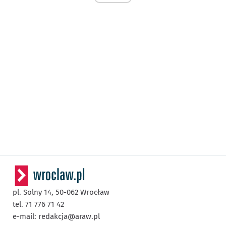
pl. Solny 14,
50-062
Wrocław
tel. 71 776 71 42
e-mail:
redakcja@araw.pl